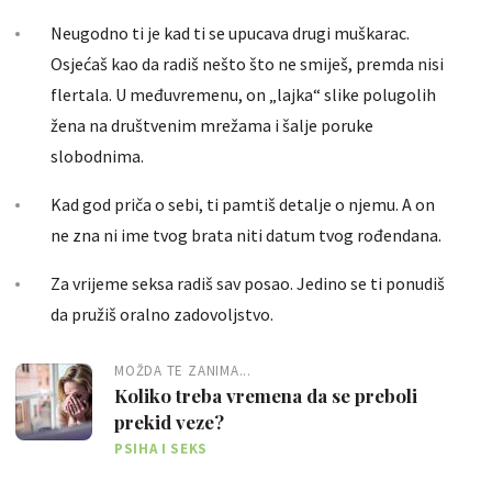
Neugodno ti je kad ti se upucava drugi muškarac.
Osjećaš kao da radiš nešto što ne smiješ, premda nisi
flertala. U međuvremenu, on „lajka“ slike polugolih
žena na društvenim mrežama i šalje poruke
slobodnima.
Kad god priča o sebi, ti pamtiš detalje o njemu. A on
ne zna ni ime tvog brata niti datum tvog rođendana.
Za vrijeme seksa radiš sav posao. Jedino se ti ponudiš
da pružiš oralno zadovoljstvo.
MOŽDA TE ZANIMA...
Koliko treba vremena da se preboli
prekid veze?
PSIHA I SEKS