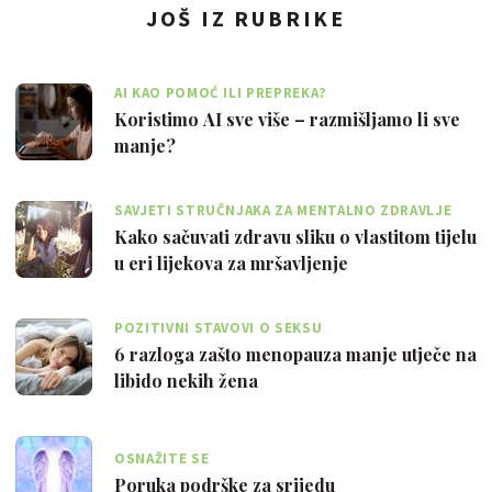
JOŠ IZ RUBRIKE
AI KAO POMOĆ ILI PREPREKA?
Koristimo AI sve više – razmišljamo li sve
manje?
SAVJETI STRUČNJAKA ZA MENTALNO ZDRAVLJE
Kako sačuvati zdravu sliku o vlastitom tijelu
u eri lijekova za mršavljenje
POZITIVNI STAVOVI O SEKSU
6 razloga zašto menopauza manje utječe na
libido nekih žena
OSNAŽITE SE
Poruka podrške za srijedu