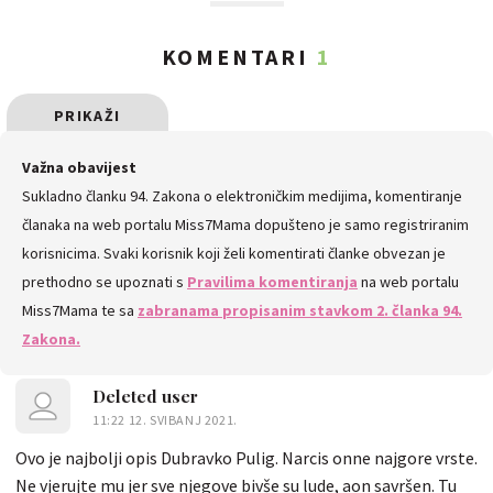
KOMENTARI
1
PRIKAŽI
SVE
Važna obavijest
Sukladno članku 94. Zakona o elektroničkim medijima, komentiranje
KOMENTARE
članaka na web portalu Miss7Mama dopušteno je samo registriranim
korisnicima. Svaki korisnik koji želi komentirati članke obvezan je
prethodno se upoznati s
Pravilima komentiranja
na web portalu
Miss7Mama te sa
zabranama propisanim stavkom 2. članka 94.
Zakona.
Deleted user
11:22 12. SVIBANJ 2021.
Ovo je najbolji opis Dubravko Pulig. Narcis onne najgore vrste.
Ne vjerujte mu jer sve njegove bivše su lude, aon savršen. Tu