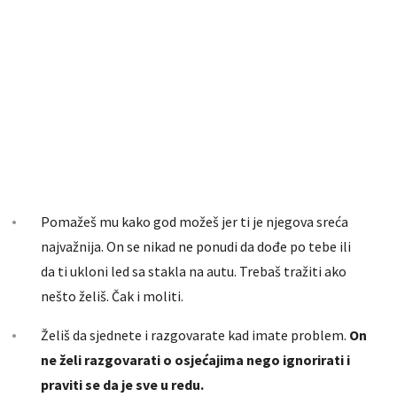
Pomažeš mu kako god možeš jer ti je njegova sreća
najvažnija. On se nikad ne ponudi da dođe po tebe ili
da ti ukloni led sa stakla na autu. Trebaš tražiti ako
nešto želiš. Čak i moliti.
Želiš da sjednete i razgovarate kad imate problem.
On
ne želi razgovarati o osjećajima nego ignorirati i
praviti se da je sve u redu.