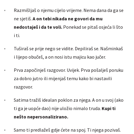
Razmišljaš o njemu cijelo vrijeme. Nema dana da ga se
ne sjetiš.
A on tebi nikada ne govori da mu
nedostaješ i da te voli.
Ponekad se pitaš osjeća li što
i ti.
Tuširaš se prije nego se vidite. Depiliraš se. Našminkaš
i lijepo obučeš, a on nosi istu majicu kao jučer.
Prva započinješ razgovor. Uvijek. Prva pošalješ poruku
za dobro jutro ili mijenjaš temu kako bi nastavili
razgovor.
Satima tražiš idealan poklon za njega. A on u svoj (ako
ti ga je uopće dao) nije uložio nimalo truda.
Kupi ti
nešto nepersonalizirano.
Samo ti predlažeš gdje ćete na spoj. Ti njega pozivaš.