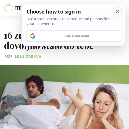
21. VELJAČE 2021.
16 znakova da mu nije
Sign in with Google
dovoljno stalo do tebe
PIŠE
MISS ZDRAVA