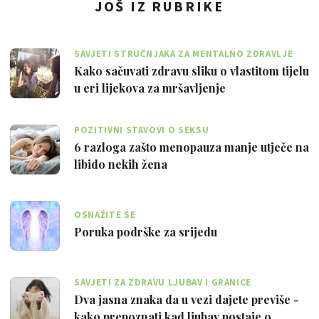
JOŠ IZ RUBRIKE
SAVJETI STRUČNJAKA ZA MENTALNO ZDRAVLJE
Kako sačuvati zdravu sliku o vlastitom tijelu
u eri lijekova za mršavljenje
POZITIVNI STAVOVI O SEKSU
6 razloga zašto menopauza manje utječe na
libido nekih žena
OSNAŽITE SE
Poruka podrške za srijedu
SAVJETI ZA ZDRAVU LJUBAV I GRANICE
Dva jasna znaka da u vezi dajete previše -
kako prepoznati kad ljubav postaje o…