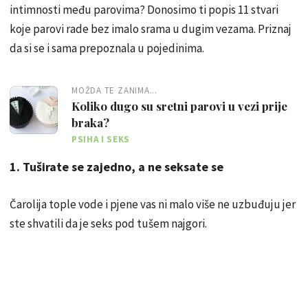
intimnosti među parovima? Donosimo ti popis 11 stvari
koje parovi rade bez imalo srama u dugim vezama. Priznaj
da si se i sama prepoznala u pojedinima.
MOŽDA TE ZANIMA...
Koliko dugo su sretni parovi u vezi prije
braka?
PSIHA I SEKS
1. Tuširate se zajedno, a ne seksate se
Čarolija tople vode i pjene vas ni malo više ne uzbuđuju jer
ste shvatili da je seks pod tušem najgori.