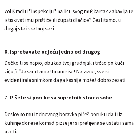
Voliš raditi "inspekciju" na licu svog muškarca? Zabavlja te
istiskivati mu prištiće ili čupati dlačice? Čestitamo, u
dugoj ste i sretnoj vezi.
6. Isprobavate odjeću jedno od drugog
Dečko ti se napio, obukao tvoj grudnjak i trčao po kući
vičući: "Ja sam Laura! Imam sise! Naravno, sve si
evidentirala snimkom da ga kasnije možeš dobro zezati
7. Pišete si poruke sa suprotnih strana sobe
Doslovno mu iz dnevnog boravka pišeš poruku da ti iz
kuhinje donese komad pizze jer si prelijena se ustati i sama
uzeti.