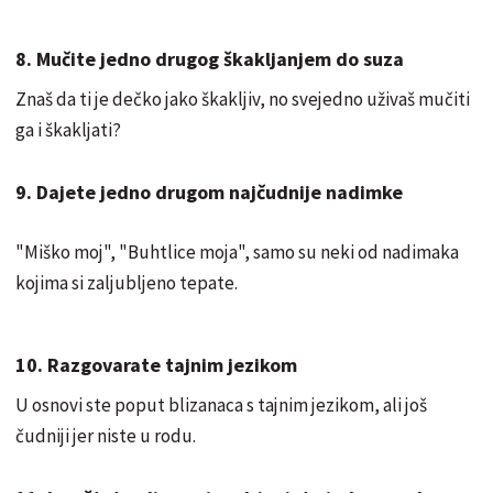
8. Mučite jedno drugog škakljanjem do suza
Znaš da ti je dečko jako škakljiv, no svejedno uživaš mučiti
ga i škakljati?
9. Dajete jedno drugom najčudnije nadimke
"Miško moj", "Buhtlice moja", samo su neki od nadimaka
kojima si zaljubljeno tepate.
10. Razgovarate tajnim jezikom
U osnovi ste poput blizanaca s tajnim jezikom, ali još
čudniji jer niste u rodu.