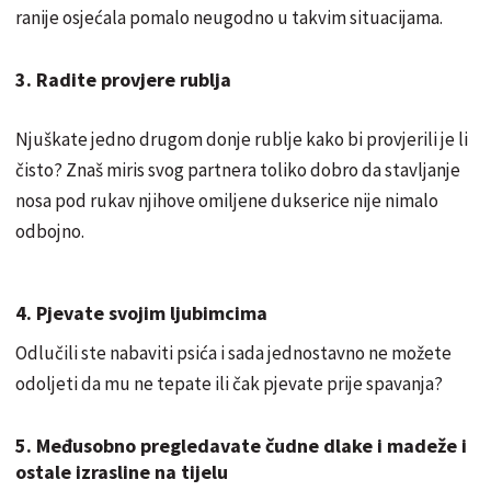
ranije osjećala pomalo neugodno u takvim situacijama.
3. Radite provjere rublja
Njuškate jedno drugom donje rublje kako bi provjerili je li
čisto? Znaš miris svog partnera toliko dobro da stavljanje
nosa pod rukav njihove omiljene dukserice nije nimalo
odbojno.
4. Pjevate svojim ljubimcima
Odlučili ste nabaviti psića i sada jednostavno ne možete
odoljeti da mu ne tepate ili čak pjevate prije spavanja?
5. Međusobno pregledavate čudne dlake i madeže i
ostale izrasline na tijelu