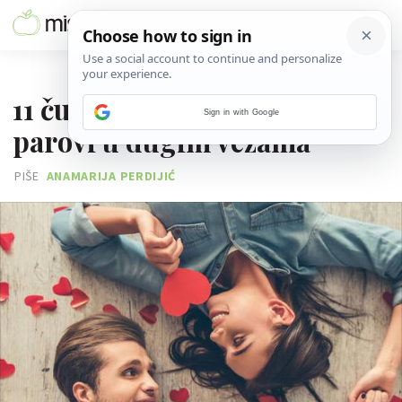
18. VELJAČE 2021.
11 čudnih stvari koje rade
Sign in with Google
parovi u dugim vezama
PIŠE
ANAMARIJA PERDIJIĆ