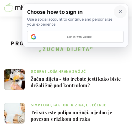
Sign in with Google
PRONAĐENO
2
REZULTATA ZA TAG
„ŽUČNA DIJETA”
DOBRA I LOŠA HRANA ZA ŽUČ
Žučna dijeta - što trebate jesti kako biste
držali žuč pod kontrolom?
SIMPTOMI, FAKTORI RIZIKA, LIJEČENJE
Tri su vrste polipa na žuči, a jedan je
povezan s rizikom od raka