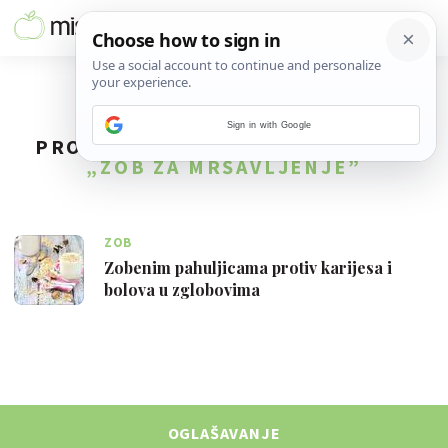
Sign in with Google
PRONAĐENO
1
REZULTATA ZA TAG
„ZOB ZA MRŠAVLJENJE”
ZOB
Zobenim pahuljicama protiv karijesa i
bolova u zglobovima
OGLAŠAVANJE