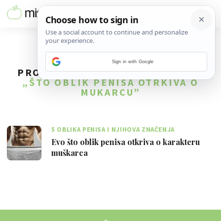
Sign in with Google
PRONAĐENO
1
REZULTATA ZA TAG
„ŠTO OBLIK PENISA OTRKIVA O
MUKARCU”
5 OBLIKA PENISA I NJIHOVA ZNAČENJA
Evo što oblik penisa otkriva o karakteru
muškarca