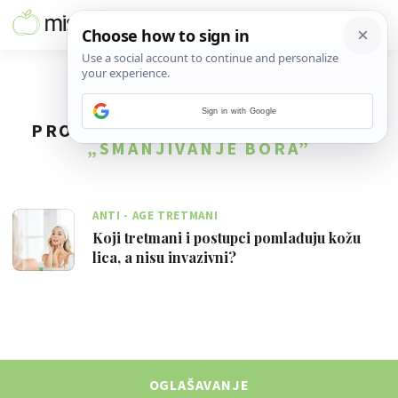
Sign in with Google
PRONAĐENO
1
REZULTATA ZA TAG
„SMANJIVANJE BORA”
ANTI - AGE TRETMANI
Koji tretmani i postupci pomlađuju kožu
lica, a nisu invazivni?
OGLAŠAVANJE