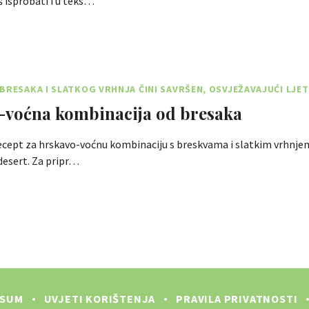
 isprobati i u teks…
BRESAKA I SLATKOG VRHNJA ČINI SAVRŠEN, OSVJEŽAVAJUĆI LJET
-voćna kombinacija od bresaka
cept za hrskavo-voćnu kombinaciju s breskvama i slatkim vrhnjem
 desert. Za pripr…
SSUM
UVJETI KORIŠTENJA
PRAVILA PRIVATNOSTI