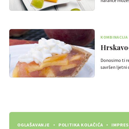
naranče možeš
KOMBINACIJA 
Hrskavo
Donosimo ti re
savršen ljetni
OGLAŠAVANJE
POLITIKA KOLAČIĆA
IMPRE