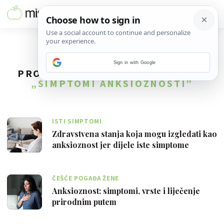
Sign in with Google
PRONAĐENO
2
REZULTATA ZA TAG
„SIMPTOMI ANKSIOZNOSTI”
ISTI SIMPTOMI
Zdravstvena stanja koja mogu izgledati kao
anksioznost jer dijele iste simptome
ČEŠĆE POGAĐA ŽENE
Anksioznost: simptomi, vrste i liječenje
prirodnim putem