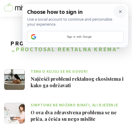
Sign in with Google
PRONAĐENO
2
REZULTATA ZA TAG
„PROCTOSAL REKTALNA KREMA”
TEMA O KOJOJ SE NE GOVORI
Najčešći problemi rektalnog ekosistema i
kako ga održavati
SIMPTOME NE MOŽEMO BIRATI, ALI RJEŠENJE
MOŽEMO!
O ova dva zdravstvena problema se ne
priča, a češća su nego mislite