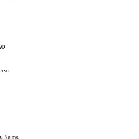
ko
em su
ju. Naime,