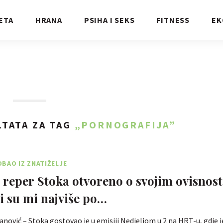
ETA
HRANA
PSIHA I SEKS
FITNESS
EK
TATA ZA TAG
„PORNOGRAFIJA”
BAO IZ ZNATIŽELJE
 reper Stoka otvoreno o svojim ovisnos
ji su mi najviše po…
anović – Stoka gostovao je u emisiji Nedjeljom u 2 na HRT-u, gdje 