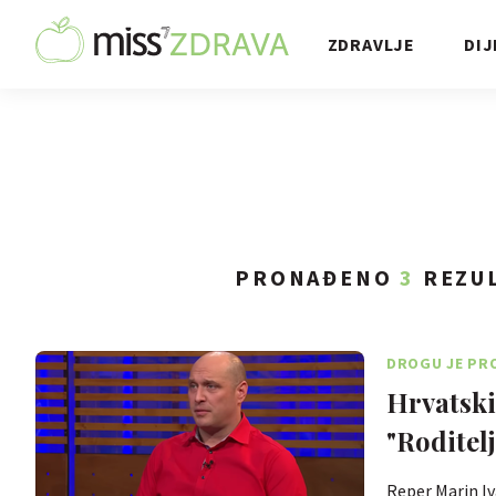
ZDRAVLJE
DIJ
PRONAĐENO
3
REZUL
DROGU JE PRO
Hrvatski
"Roditel
Reper Marin Iv