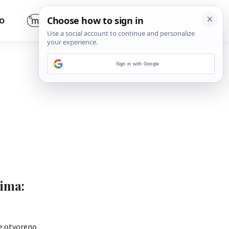
O
Sign in with Google
tima:
je otvoreno