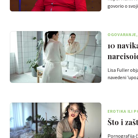
govorio o svo
OGOVARANJE, 
10 navika
narcisoi
Lisa Fuller obj
navedeni 'upo
EROTIKA ILI 
Što i za
Pornografija č