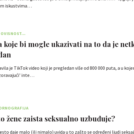
jim iskustvima…
OVISNOST...
 koje bi mogle ukazivati ​​na to da je net
dan
avila je TikTok video koji je pregledan više od 800 000 puta, a u koj
zoravajući' inte…
PORNOGRAFIJA
što žene zaista seksualno uzbuđuje?
esto daje malo (ili nimalo) uvida u to zašto se određeni ljudi seksa