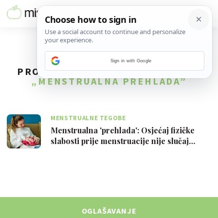
Sign in with Google
PRONAĐENO
1
REZULTATA ZA TAG
„MENSTRUALNA PREHLADA”
MENSTRUALNE TEGOBE
Menstrualna 'prehlada': Osjećaj fizičke
slabosti prije menstruacije nije slučaj…
OGLAŠAVANJE