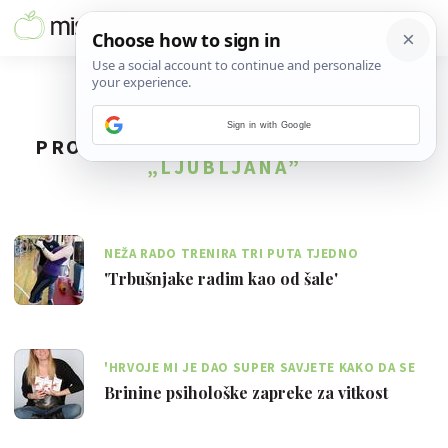
Sign in with Google
PRONAĐENO
3
REZULTATA ZA TAG
„LJUBLJANA”
NEŽA RADO TRENIRA TRI PUTA TJEDNO
INTENZIVNIM TRENINGOM OD 80 MINUTA
'Trbušnjake radim kao od šale'
'HRVOJE MI JE DAO SUPER SAVJETE KAKO DA SE
ODUPREM SLATKIM NAPASTIMA'
Brinine psihološke zapreke za vitkost