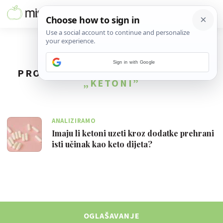
Sign in with Google
PRONAĐENO
1
REZULTATA ZA TAG
„KETONI”
ANALIZIRAMO
Imaju li ketoni uzeti kroz dodatke prehrani
isti učinak kao keto dijeta?
OGLAŠAVANJE