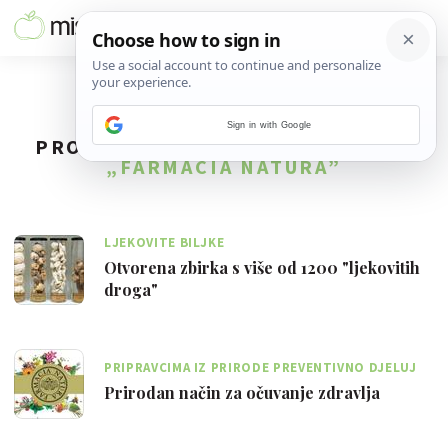
Sign in with Google
PRONAĐENO
2
REZULTATA ZA TAG
„FARMACIA NATURA”
LJEKOVITE BILJKE
Otvorena zbirka s više od 1200 "ljekovitih
droga"
PRIPRAVCIMA IZ PRIRODE PREVENTIVNO DJELUJ
NA SVOJE TIJELO I IMUNITET
Prirodan način za očuvanje zdravlja