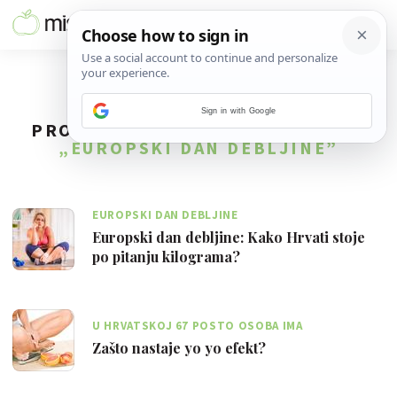
Sign in with Google
PRONAĐENO
2
REZULTATA ZA TAG
„EUROPSKI DAN DEBLJINE”
EUROPSKI DAN DEBLJINE
Europski dan debljine: Kako Hrvati stoje
po pitanju kilograma?
U HRVATSKOJ 67 POSTO OSOBA IMA
PREKOMJERNU TJELESNU TEŽINU
Zašto nastaje yo yo efekt?