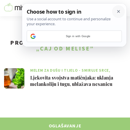
Sign in with Google
PRONAĐENO
1
REZULTATA ZA TAG
„ČAJ OD MELISE”
MELEM ZA DUŠU I TIJELO - SMIRUJE SRCE,
UKLANJA TUGU TE ZACJELJUJE RANICE
Ljekovita svojstva matičnjaka: uklanja
melankoliju i tugu, ublažava nesanicu
OGLAŠAVANJE