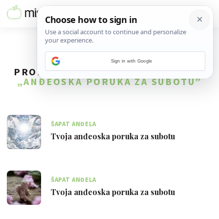
Sign in with Google
PRONAĐENO
60
REZULTATA ZA TAG
„ANĐEOSKA PORUKA ZA SUBOTU”
ŠAPAT ANĐELA
Tvoja anđeoska poruka za subotu
ŠAPAT ANĐELA
Tvoja anđeoska poruka za subotu