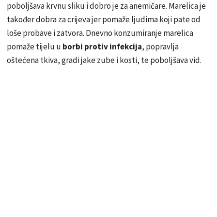
poboljšava krvnu sliku i dobro je za anemičare. Marelica je
također dobra za crijeva jer pomaže ljudima koji pate od
loše probave i zatvora. Dnevno konzumiranje marelica
pomaže tijelu u
borbi protiv infekcija
, popravlja
oštećena tkiva, gradi jake zube i kosti, te poboljšava vid.