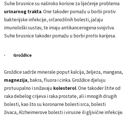
Suhe brusnice su naširoko korisne za liječenje problema
urinarnog trakta
. One također pomažu u borbi protiv
bakterijske infekcije, srčanožilnih bolesti, jačaju
imunološki sustav, te imaju antikancerogena svojstva.
Suhe brusnice također pomažu u borbi protiv karijesa.
Grožđice
Grožđice sadrže minerale poput kalcija, željeza, mangana,
magnezija
, bakra, fluora i cinka. Grožđice djeluju
protuupalno i snižavaju
kolesterol
. One također štite od
raka debelog crijeva i raka prostate, ali i mnogih drugih
bolesti, kao što su koronarne bolesti srca, bolesti
živaca, Alzheimerove bolesti i virusne ili gljivične infekcije.