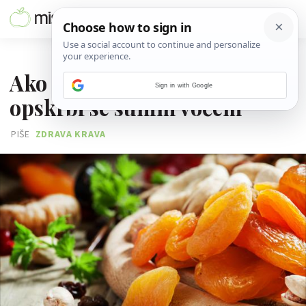
10. KOLOVOZA 2016.
Ako često žudiš za slatkim,
Sign in with Google
opskrbi se suhim voćem
PIŠE
ZDRAVA KRAVA