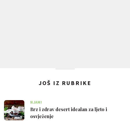
JOŠ IZ RUBRIKE
NJAM!
Brz i zdrav desert idealan za ljeto i
osvježenje