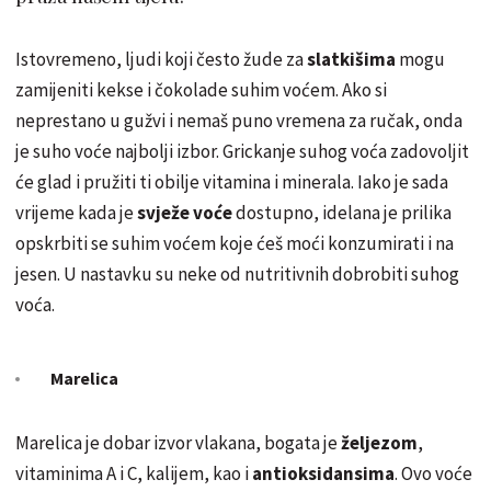
Istovremeno, ljudi koji često žude za
slatkišima
mogu
zamijeniti kekse i čokolade suhim voćem. Ako si
neprestano u gužvi i nemaš puno vremena za ručak, onda
je suho voće najbolji izbor. Grickanje suhog voća zadovoljit
će glad i pružiti ti obilje vitamina i minerala. Iako je sada
vrijeme kada je
svježe voće
dostupno, idelana je prilika
opskrbiti se suhim voćem koje ćeš moći konzumirati i na
jesen. U nastavku su neke od nutritivnih dobrobiti suhog
voća.
Marelica
Marelica je dobar izvor vlakana, bogata je
željezom
,
vitaminima A i C, kalijem, kao i
antioksidansima
. Ovo voće