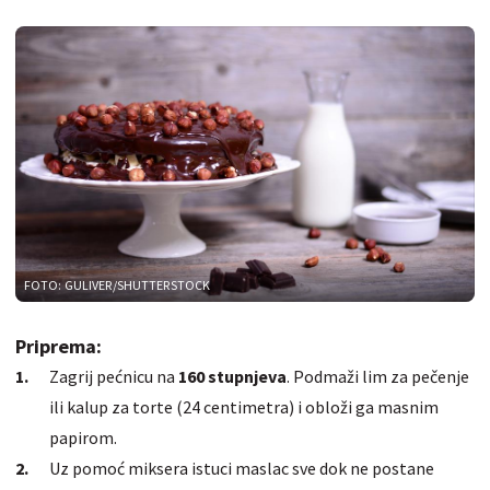
FOTO: GULIVER/SHUTTERSTOCK
Priprema:
Zagrij pećnicu na
160 stupnjeva
. Podmaži lim za pečenje
ili kalup za torte (24 centimetra) i obloži ga masnim
papirom.
Uz pomoć miksera istuci maslac sve dok ne postane