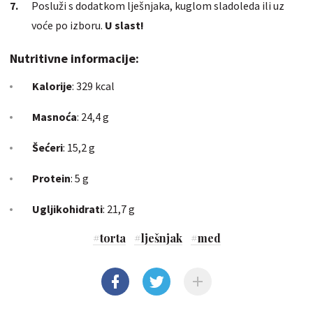
Posluži s dodatkom lješnjaka, kuglom sladoleda ili uz
voće po izboru.
U slast!
Nutritivne informacije:
Kalorije
: 329 kcal
Masnoća
: 24,4 g
Šećeri
: 15,2 g
Protein
: 5 g
Ugljikohidrati
: 21,7 g
#
torta
#
lješnjak
#
med