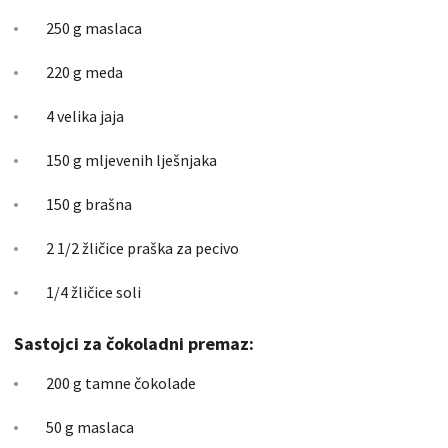
250 g maslaca
220 g meda
4 velika jaja
150 g mljevenih lješnjaka
150 g brašna
2 1/2 žličice praška za pecivo
1/4 žličice soli
Sastojci za čokoladni premaz:
200 g tamne čokolade
50 g maslaca