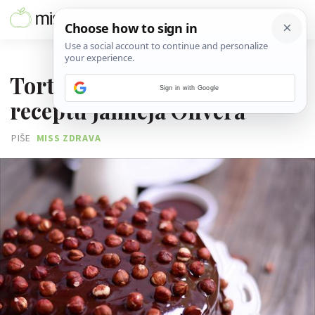
07. TRAVNJA 2020.
Torta od lješnjaka i meda po
Sign in with Google
receptu Jamieja Olivera
PIŠE
MISS ZDRAVA