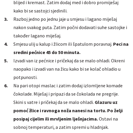
blijed i kremast. Zatim dodaj med i dobro promiješaj
kako bi se sastojci sjedinili.
Razboj jedno po jednu jaje u smjesu i lagano miješaj
nakon svakog puta. Zatim počni dodavati suhe sastojke i
također lagano miješaj.
Smjesu ulij u kalup i žlicom ili špatulom poravnaj.
Peci na
sredini pećnice 45 do 50 minuta.
Izvadi van iz pećnice i pričekaj da se malo ohladi. Okreni
naopako i izvadi van na žicu kako bi se kolač ohladio u
potpunosti.
Na pari otopi maslac i zatim dodaj izlomljene komade
čokolade. Miješaj i pripazi da se čokolada ne pregrije.
Skini s vatre i pričekaj da se malo ohladi.
Glazuru uz
pomoć žlice i ravnoga noža nanesi na tortu. Po želji
posipaj cijelim ili mrvljenim lješnjacima.
Ostavi na
sobnoj temperaturi, a zatim spremi u hladnjak.