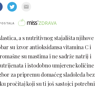
POSTALA
astica, a s nutritivnog stajališta njihove
Dobar su izvor antioksidansa vitamina C i
romašne su mastima i ne sadrže natrij i
nutrijenata i istodobno umjerene količine
n izbor za pripremu domaćeg sladoleda bez
u pročitaj koji su ti još sastojci potrebni