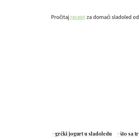
Pročitaj
recept
za domaći sladoled o
#
grčki jogurt u sladoledu
#
što sa 