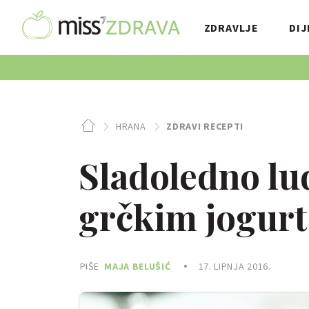
ZDRAVLJE
DIJ
HRANA
ZDRAVI RECEPTI
Sladoledno lud
grčkim jogur
PIŠE
MAJA BELUŠIĆ
17. LIPNJA 2016.