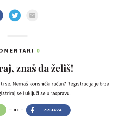
OMENTARI
0
aj, znaš da želiš!
ti se. Nemaš korisnički račun? Registracija je brza i
striraj se i uključi se u raspravu.
ILI
PRIJAVA