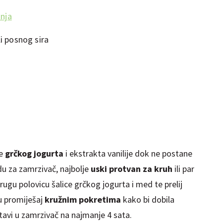
anja
li posnog sira
ce
grčkog jogurta
i ekstrakta vanilije dok ne postane
u za zamrzivač, najbolje
uski protvan za kruh
ili par
rugu polovicu šalice grčkog jogurta i med te prelij
u promiješaj
kružnim pokretima
kako bi dobila
Stavi u zamrzivač na najmanje 4 sata.