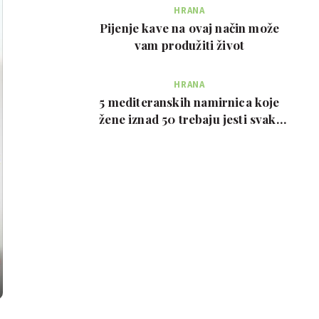
HRANA
Pijenje kave na ovaj način može
vam produžiti život
HRANA
5 mediteranskih namirnica koje
žene iznad 50 trebaju jesti svaki
tjedan, prema …