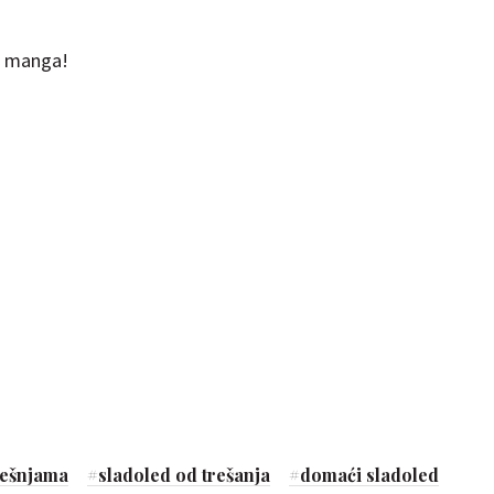
d manga!
trešnjama
#
sladoled od trešanja
#
domaći sladoled