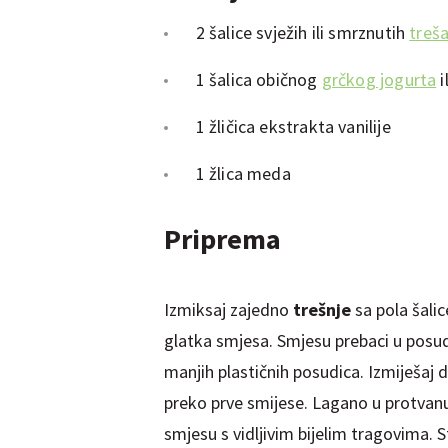
2 šalice svježih ili smrznutih
treš
1 šalica običnog
grčkog jogurta
i
1 žličica ekstrakta vanilije
1 žlica meda
Priprema
Izmiksaj zajedno
trešnje
sa pola šali
glatka smjesa. Smjesu prebaci u posud
manjih plastičnih posudica. Izmiješaj d
preko prve smijese. Lagano u protvan
smjesu s vidljivim bijelim tragovima. 