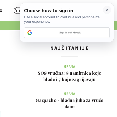
O
Sign in with Google
NAJČITANIJE
HRANA
SOS vrućina: 8 namirnica koje
hlade i 7 koje zagrijavaju
HRANA
Gazpacho - hladna juha za vruće
dane