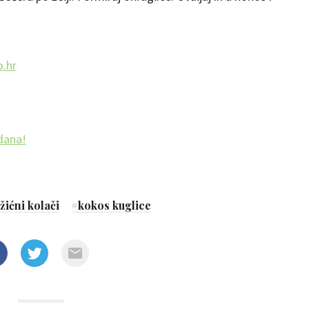
o.hr
gdana!
žićni kolači
#
kokos kuglice