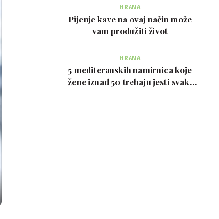
HRANA
Pijenje kave na ovaj način može
vam produžiti život
HRANA
5 mediteranskih namirnica koje
žene iznad 50 trebaju jesti svaki
tjedan, prema …