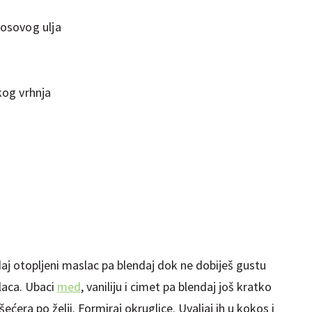
kosovog ulja
kog vrhnja
j otopljeni maslac pa blendaj dok ne dobiješ gustu
laca. Ubaci
med
, vaniliju i cimet pa blendaj još kratko
ćera po želji. Formiraj okruglice. Uvaljaj ih u kokos i