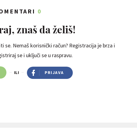
OMENTARI
0
aj, znaš da želiš!
ti se. Nemaš korisnički račun? Registracija je brza i
striraj se i uključi se u raspravu.
ILI
PRIJAVA