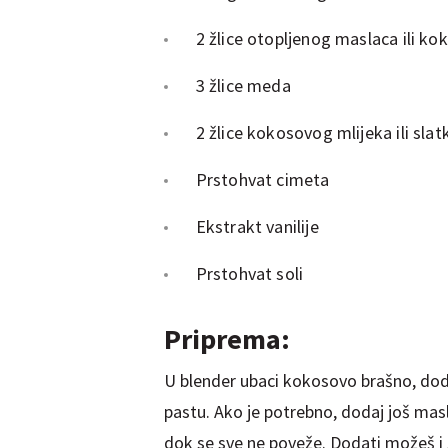
2 žlice otopljenog maslaca ili ko
3 žlice meda
2 žlice kokosovog mlijeka ili slat
Prstohvat cimeta
Ekstrakt vanilije
Prstohvat soli
Priprema:
U blender ubaci kokosovo brašno, doda
pastu. Ako je potrebno, dodaj još mas
dok se sve ne poveže. Dodati možeš i še