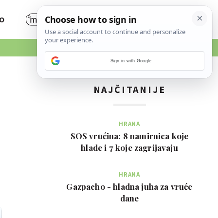
O
Sign in with Google
NAJČITANIJE
HRANA
SOS vrućina: 8 namirnica koje
hlade i 7 koje zagrijavaju
HRANA
Gazpacho - hladna juha za vruće
dane