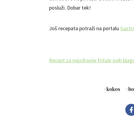
posluži. Dobar tek!
Još recepata potraži na portalu
Gastr
Recept za najzdravije fritule ovih bla
#
kokos
#
bo