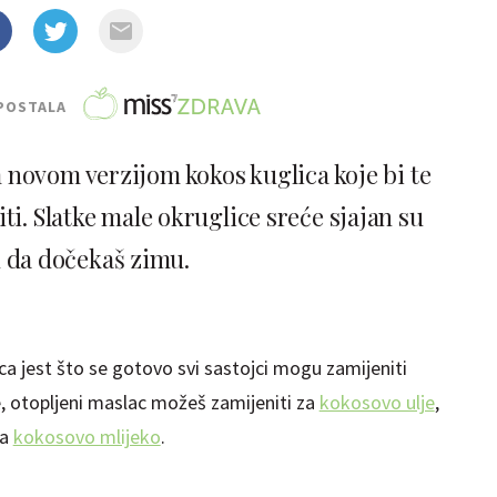
POSTALA
novom verzijom kokos kuglica koje bi te
i. Slatke male okruglice sreće sjajan su
 da dočekaš zimu.
ca jest što se gotovo svi sastojci mogu zamijeniti
e, otopljeni maslac možeš zamijeniti za
kokosovo ulje
,
za
kokosovo mlijeko
.