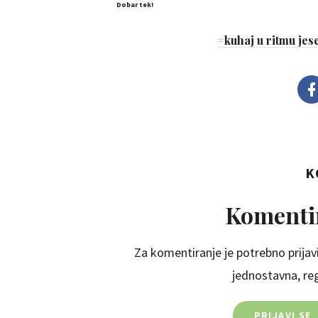
Dobar tek!
#
kuhaj u ritmu jes
K
Komentir
Za komentiranje je potrebno prijavi
jednostavna, regi
PRIJAVI SE