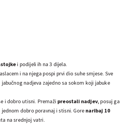
astojke
i podijeli ih na 3 dijela.
slacem i na njega pospi prvi dio suhe smjese. Sve
u jabučnog nadjeva zajedno sa sokom koji jabuke
se i dobro utisni. Premaži
preostali nadjev
, posuj ga
š jednom dobro poravnaj i stisni. Gore
naribaj 10
ta na srednjoj vatri.