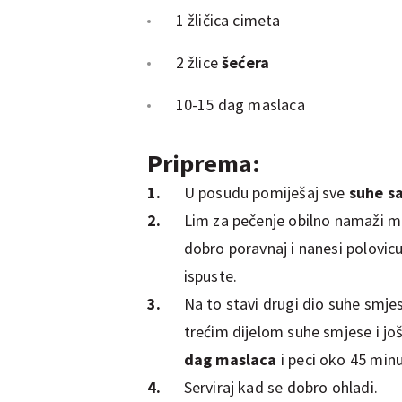
1 žličica cimeta
2 žlice
šećera
10-15 dag maslaca
Priprema:
U posudu pomiješaj sve
suhe s
Lim za pečenje obilno namaži ma
dobro poravnaj i nanesi polovic
ispuste.
Na to stavi drugi dio suhe smje
trećim dijelom suhe smjese i jo
dag maslaca
i peci oko 45 minu
Serviraj kad se dobro ohladi.