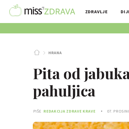
ZDRAVLJE
DIJ
HRANA
Pita od jabuka
pahuljica
PIŠE
REDAKCIJA ZDRAVE KRAVE
07. PROSIN