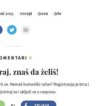
eni 2015.
#
recept
#
jesen
#
jelo
OMENTARI
0
aj, znaš da želiš!
ti se. Nemaš korisnički račun? Registracija je brza i
striraj se i uključi se u raspravu.
ILI
PRIJAVA