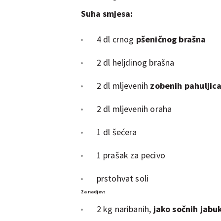
Suha smjesa:
4 dl crnog
pšeničnog brašna
2 dl heljdinog brašna
2 dl mljevenih
zobenih pahuljic
2 dl mljevenih oraha
1 dl šećera
1 prašak za pecivo
prstohvat soli
Za nadjev:
2 kg naribanih,
jako sočnih jab