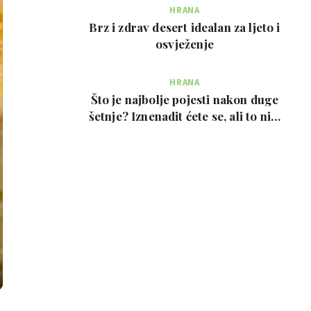
HRANA
Brz i zdrav desert idealan za ljeto i
osvježenje
HRANA
Što je najbolje pojesti nakon duge
šetnje? Iznenadit ćete se, ali to nije
prote…