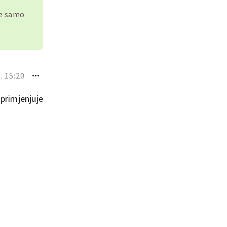
je samo
. 15:20
 primjenjuje