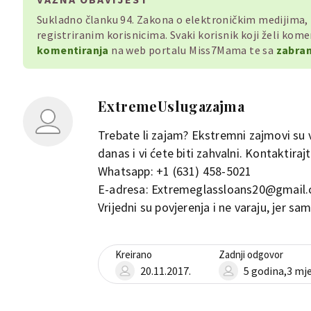
Sukladno članku 94. Zakona o elektroničkim medijima
registriranim korisnicima. Svaki korisnik koji želi ko
komentiranja
na web portalu Miss7Mama te sa
zabran
ExtremeUslugazajma
Trebate li zajam? Ekstremni zajmovi su v
danas i vi ćete biti zahvalni. Kontaktiraj
Whatsapp: +1 (631) 458-5021
E-adresa: Extremeglassloans20@gmail
Vrijedni su povjerenja i ne varaju, jer sa
Kreirano
Zadnji odgovor
20.11.2017.
5 godina,3 mj