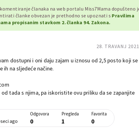
, komentiranje članaka na web portalu Miss7Mama dopušteno 
mentirati članke obvezan je prethodno se upoznati s
Pravilima
ama propisanim stavkom 2. članka 94. Zakona.
28. TRAVANJ 2021
am dostupni i oni daju zajam u iznosu od 2,5 posto koji se
te ih na sljedeće načine.
.com
m od tada s njima, pa iskoristite ovu priliku da se zapanjite
Odgovora
Pregleda
Favorita
0
1
0
eseci ago