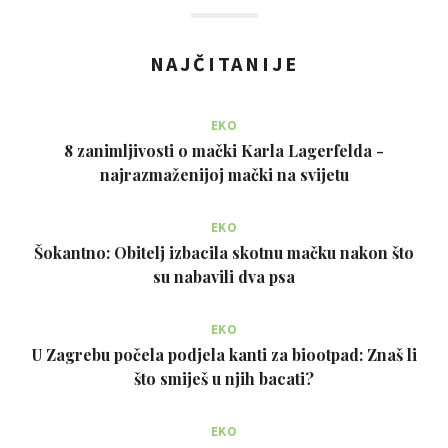
NAJČITANIJE
EKO
8 zanimljivosti o mački Karla Lagerfelda -
najrazmaženijoj mački na svijetu
EKO
Šokantno: Obitelj izbacila skotnu mačku nakon što
su nabavili dva psa
EKO
U Zagrebu počela podjela kanti za biootpad: Znaš li
što smiješ u njih bacati?
EKO