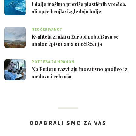
I dalje trošimo previše plastičnih vrećica,
ali opće brojke izgledaju bolje
NEOČEKIVANO?
Kvaliteta zraka u Europi poboljšava se
unatoč epizodama onečišćenja
POTREBA ZA HRANOM
Na Ruđeru razvijaju inovativno gnojivo iz
meduza i rebraša