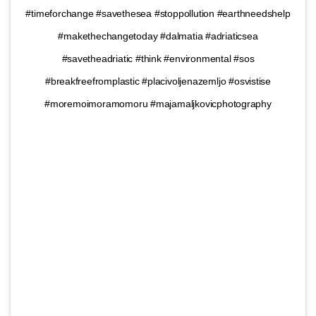
#timeforchange #savethesea #stoppollution #earthneedshelp
#makethechangetoday #dalmatia #adriaticsea
#savetheadriatic #think #environmental #sos
#breakfreefromplastic #placivoljenazemljo #osvistise
#moremoimoramomoru #majamaljkovicphotography