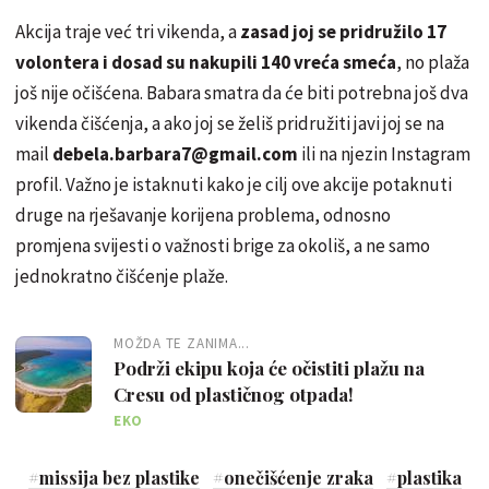
Akcija traje već tri vikenda, a
zasad joj se pridružilo 17
volontera i dosad su nakupili 140 vreća smeća
, no plaža
još nije očišćena. Babara smatra da će biti potrebna još dva
vikenda čišćenja, a ako joj se želiš pridružiti javi joj se na
mail
debela.barbara7@gmail.com
ili na njezin Instagram
profil. Važno je istaknuti kako je cilj ove akcije potaknuti
druge na rješavanje korijena problema, odnosno
promjena svijesti o važnosti brige za okoliš, a ne samo
jednokratno čišćenje plaže.
MOŽDA TE ZANIMA...
Podrži ekipu koja će očistiti plažu na
Cresu od plastičnog otpada!
EKO
#
missija bez plastike
#
onečišćenje zraka
#
plastika