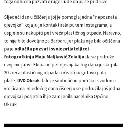
toga odlučila pozvati druge ljude da joj se pridruže.
Sljedeći dan u čišćenju joj je pomogla jedna "nepoznata
djevojka" koja ju je kontaktirala putem Instagrama, a
uspjele su nakupiti pet vreća plastičnog otpada. Naravno,
to nije bilo dovoljno za Barbaru jer plaža nije bila očišćena
pa je
odlučila pozvati svoje prijateljice i
fotografkinju Maju Maljković Zelaliju
da se pridruže
ovoj inicijativi. Ekipa od pet djevojaka tog dana je skupila
20 vreća plastičnog otpada i očistili su gotovo pola
plaže,
DVD Okruk
dalo je simboličnu podršku s vodom i
vrećicama. Sljedećeg dana čišćenju se pridružila još jedna
djevojka i posjetila ih je zamijenila načelnika Općine
Okruk.