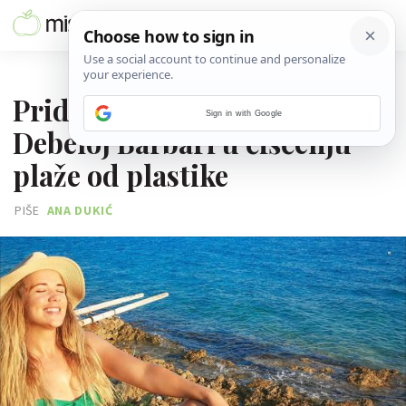
05. SRPNJA 2019.
Pridruži se YouTuberici
Sign in with Google
Debeloj Barbari u čišćenju
plaže od plastike
PIŠE
ANA DUKIĆ