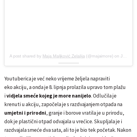
A post shared by
Maja Maljković Zelalija
(@majaimore) on
Jun 2, 2019 at 10:52am PDT
Youtuberica je već neko vrijeme željela napraviti
eko akciju, a onda je 8. lipnja prolazila upravo tom plažu
i
vidjela smeće kojeg je more nanijelo
. Odlučila je
krenuti u akciju, započela je s razdvajanjem otpada na
umjetni i prirodni
, granje i borove vratila je u prirodu,
dok je plastični otpad odvajala u vrećice. Skupljala je i
razdvajala smeće dva sata, ali to je bio tek početak. Nakon