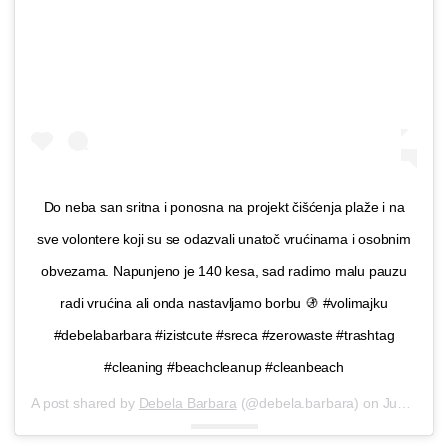
Do neba san sritna i ponosna na projekt čišćenja plaže i na
sve volontere koji su se odazvali unatoč vrućinama i osobnim
obvezama. Napunjeno je 140 kesa, sad radimo malu pauzu
radi vrućina ali onda nastavljamo borbu 🚯 #volimajku
#debelabarbara #izistcute #sreca #zerowaste #trashtag
#cleaning #beachcleanup #cleanbeach
A post shared by
Debela Barbara
(@debela.barbara) on
Jun 27, 2019 at 8:38am PDT