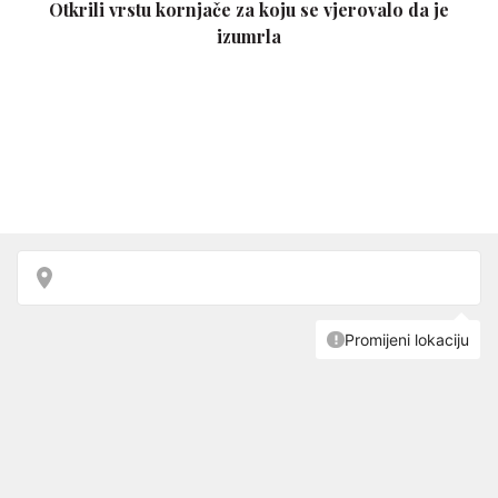
Otkrili vrstu kornjače za koju se vjerovalo da je
izumrla