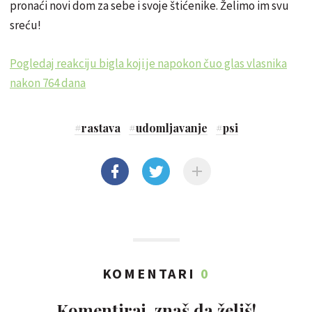
pronaći novi dom za sebe i svoje štićenike. Želimo im svu
sreću!
Pogledaj reakciju bigla koji je napokon čuo glas vlasnika
nakon 764 dana
#
rastava
#
udomljavanje
#
psi
KOMENTARI
0
Komentiraj, znaš da želiš!