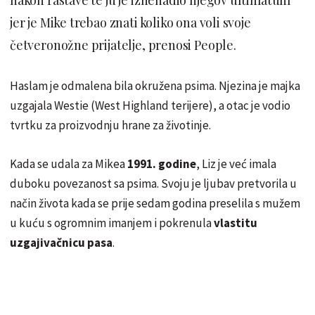
jer je Mike trebao znati koliko ona voli svoje
četveronožne prijatelje, prenosi People.
Haslam je odmalena bila okružena psima. Njezina je majka
uzgajala Westie (West Highland terijere), a otac je vodio
tvrtku za proizvodnju hrane za životinje.
Kada se udala za Mikea
1991. godine
, Liz je već imala
duboku povezanost sa psima. Svoju je ljubav pretvorila u
način života kada se prije sedam godina preselila s mužem
u kuću s ogromnim imanjem i pokrenula
vlastitu
uzgajivačnicu pasa
.