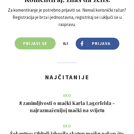
Za komentiranje je potrebno prijaviti se. Nemaš korisnički račun?
Registracija je brza i jednostavna, registriraj se i uključi se u
raspravu.
PRIJAVI SE
ILI
PRIJAVA
NAJČITANIJE
EKO
8 zanimljivosti o mački Karla Lagerfelda -
najrazmaženijoj mački na svijetu
EKO
Šokantno: Obitelj izbacila skotnu mačku nakon što