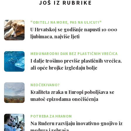
JOŠ IZ RUBRIKE
"OBITELJ NA MORE, PAS NA ULICU?!"
U Hrvatskoj se godišnje napusti 10 000
ljubimaca, najviše ljeti
MEĐUNARODNI DAN BEZ PLASTIČNIH VREĆICA
I dalje trošimo previše plastičnih vrećica,
ali opće brojke izgledaju bolje
NEOČEKIVANO?
Kvaliteta zraka u Europi poboljšava se
unatoč epizodama onečišćenja
POTREBA ZA HRANOM
Na Ruđeru razvijaju inovativno gnojivo iz
meduza i rebraša