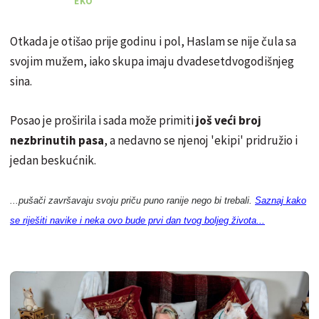
EKO
Otkada je otišao prije godinu i pol, Haslam se nije čula sa
svojim mužem, iako skupa imaju dvadesetdvogodišnjeg
sina.
Posao je proširila i sada može primiti
još veći broj
nezbrinutih pasa
, a nedavno se njenoj 'ekipi' pridružio i
jedan beskućnik.
...pušači završavaju svoju priču puno ranije nego bi trebali.
Saznaj kako
​​​​
se riješiti navike i neka ovo bude prvi dan tvog boljeg života...