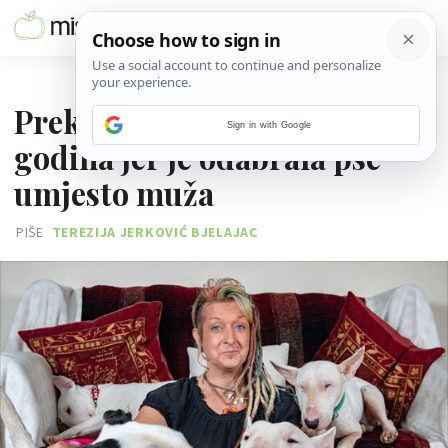
12. LIPNJA 2018.
Prekinula brak nakon 25
Sign in with Google
godina jer je odabrala pse
umjesto muža
PIŠE
TEREZIJA JERKOVIĆ BJELAJAC