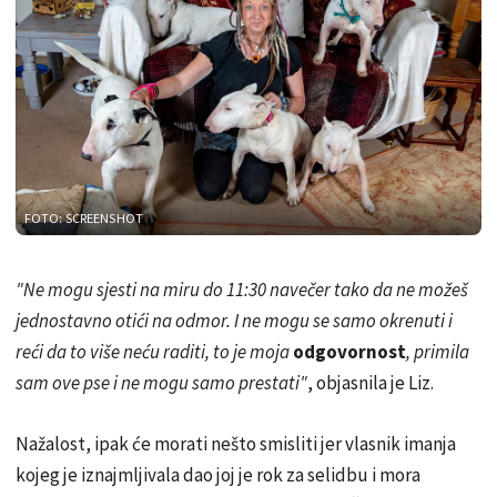
FOTO: SCREENSHOT
"Ne mogu sjesti na miru do 11:30 navečer tako da ne možeš
jednostavno otići na odmor. I ne mogu se samo okrenuti i
reći da to više neću raditi, to je moja
odgovornost
, primila
sam ove pse i ne mogu samo prestati"
, objasnila je Liz.
Nažalost, ipak će morati nešto smisliti jer vlasnik imanja
kojeg je iznajmljivala dao joj je rok za selidbu i mora