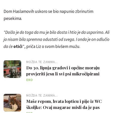
Dom Haslamovih uskoro se bio napunio zbrinutim
pesekima.
"Došlo je do toga da mu je bilo dosta i htio je da usporimo. Ali
ja nisam bila spremna odustati od svega. I onda je on odlučio
da će
otići
"
, priča Liz o svom bivšem mužu.
MOŽDA TE ZANIMA...
Do 30. lipnja gradovi i općine moraju
provjeriti jesu li svi psi mikročipirani
EKO
MOŽDA TE ZANIMA...
Maše repom, hvata lopticu i pije iz WC
školjke: Ovaj magarac misli da je pas