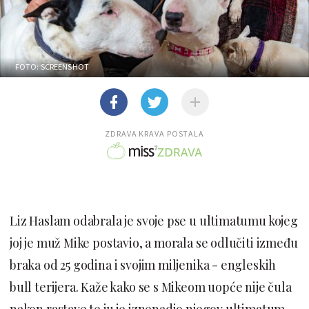
FOTO: SCREENSHOT
ZDRAVA KRAVA POSTALA
Liz Haslam odabrala je svoje pse u ultimatumu kojeg
joj je muž Mike postavio, a morala se odlučiti između
braka od 25 godina i svojim miljenika - engleskih
bull terijera. Kaže kako se s Mikeom uopće nije čula
nakon rastave te ju je iznenadio njegov ultimatum