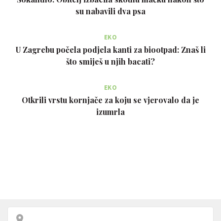
su nabavili dva psa
EKO
U Zagrebu počela podjela kanti za biootpad: Znaš li
što smiješ u njih bacati?
EKO
Otkrili vrstu kornjače za koju se vjerovalo da je
izumrla