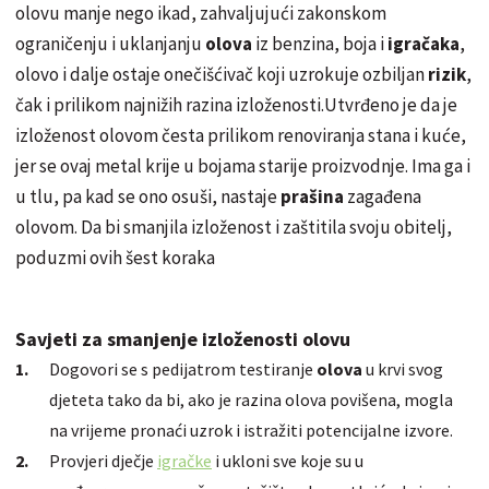
olovu manje nego ikad, zahvaljujući zakonskom
ograničenju i uklanjanju
olova
iz benzina, boja i
igračaka
,
olovo i dalje ostaje onečišćivač koji uzrokuje ozbiljan
rizik
,
čak i prilikom najnižih razina izloženosti.Utvrđeno je da je
izloženost olovom česta prilikom renoviranja stana i kuće,
jer se ovaj metal krije u bojama starije proizvodnje. Ima ga i
u tlu, pa kad se ono osuši, nastaje
prašina
zagađena
olovom. Da bi smanjila izloženost i
zaštitila
svoju obitelj,
poduzmi
ovih šest koraka
Savjeti za smanjenje izloženosti olovu
Dogovori se s pedijatrom testiranje
olova
u krvi svog
djeteta tako da bi,
ako je
razina olova povišena, mogla
na vrijeme pronaći uzrok i istražiti potencijalne izvore.
Provjeri dječje
igračke
i ukloni sve koje su u