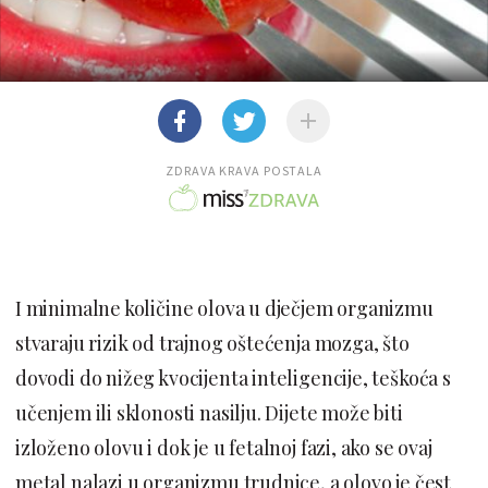
ZDRAVA KRAVA POSTALA
I minimalne količine olova u dječjem organizmu
stvaraju rizik od trajnog oštećenja mozga, što
dovodi do nižeg kvocijenta inteligencije, teškoća s
učenjem ili sklonosti nasilju. Dijete može biti
izloženo olovu i dok je u fetalnoj fazi, ako se ovaj
metal nalazi u organizmu trudnice, a olovo je čest