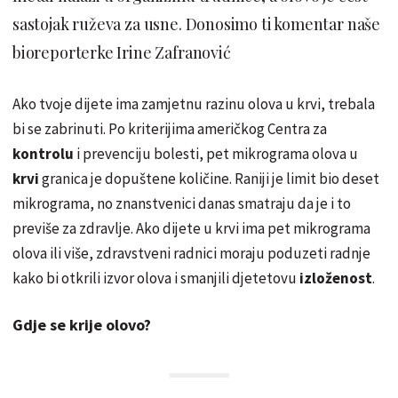
sastojak ruževa za usne. Donosimo ti komentar naše
bioreporterke Irine Zafranović
Ako tvoje dijete ima zamjetnu razinu olova u krvi, trebala
bi se zabrinuti. Po kriterijima američkog Centra za
kontrolu
i prevenciju bolesti, pet mikrograma olova u
krvi
granica je dopuštene količine. Raniji je limit bio deset
mikrograma, no znanstvenici danas smatraju da je i to
previše za zdravlje. Ako dijete u krvi ima pet mikrograma
olova ili više, zdravstveni radnici moraju poduzeti radnje
kako bi otkrili izvor olova i smanjili djetetovu
izloženost
.
Gdje se krije olovo?