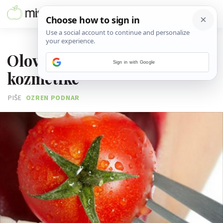
20. OŽUJKA 2013.
Olovo vreba iz hrane i
Sign in with Google
kozmetike
PIŠE
OZREN PODNAR