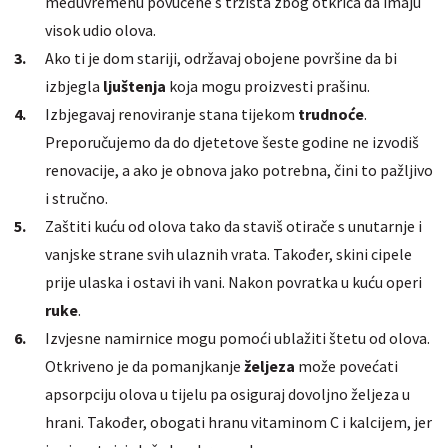
međuvremenu povučene s tržišta zbog otkrića da imaju
visok udio olova.
Ako ti je dom stariji, održavaj
obojene
površine da bi
izbjegla
ljuštenja
koja mogu proizvesti prašinu.
Izbjegavaj renoviranje stana tijekom
trudnoće
.
Preporučujemo da do djetetove šeste godine ne izvodiš
renovacije, a ako je obnova jako potrebna, čini to pažljivo
i stručno.
Zaštiti kuću od olova tako da staviš otirače s unutarnje i
vanjske strane svih ulaznih vrata. Također, skini cipele
prije ulaska i ostavi ih vani. Nakon povratka u kuću operi
ruke
.
Izvjesne namirnice mogu pomoći ublažiti štetu od olova.
Otkriveno je da pomanjkanje
željeza
može povećati
apsorpciju olova u tijelu pa osiguraj dovoljno željeza u
hrani. Također, obogati hranu vitaminom C i kalcijem, jer