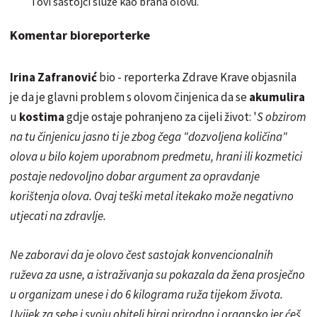
i ovi sastojci služe kao brana olovu.
Komentar bioreporterke
Irina Zafranović
bio - reporterka Zdrave Krave objasnila
je da je glavni problem s olovom činjenica da se
akumulira
u
kostima
gdje ostaje pohranjeno za cijeli život: '
S obzirom
na tu činjenicu jasno ti je zbog čega "dozvoljena količina"
olova u bilo kojem uporabnom predmetu, hrani ili kozmetici
postaje nedovoljno dobar argument za opravdanje
korištenja olova. Ovaj teški metal itekako može negativno
utjecati na zdravlje.
Ne zaboravi da je olovo čest sastojak konvencionalnih
ruževa za usne, a
istraživanja su
pokazala da žena prosječno
u organizam unese i do 6
kilograma
ruža tijekom života.
Uvijek za sebe i svoju obitelj biraj prirodno i organsko jer ćeš