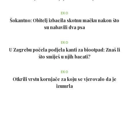
EKO
Šokantno: Obitelj izbacila skotnu mačku nakon što
su nabavili dva psa
EKO
U Zagrebu počela podjela kanti za biootpad: Znaš li
što smiješ u njih bacati?
EKO
Otkrili vrstu kornjače za koju se vjerovalo da je
izumrla