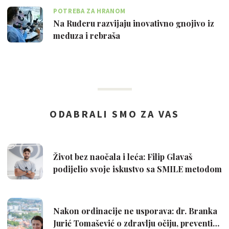
POTREBA ZA HRANOM
Na Ruđeru razvijaju inovativno gnojivo iz
meduza i rebraša