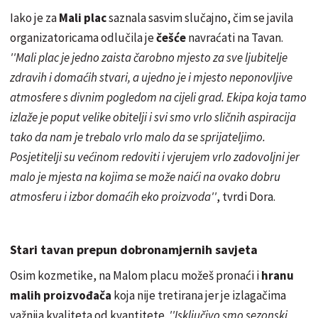
Iako je za
Mali plac
saznala sasvim slučajno, čim se javila
organizatoricama odlučila je
češće
navraćati na Tavan.
''Mali plac je jedno zaista čarobno mjesto za sve ljubitelje
zdravih i domaćih stvari, a ujedno je i mjesto neponovljive
atmosfere s divnim pogledom na cijeli grad. Ekipa koja tamo
izlaže je poput velike obitelji i svi smo vrlo sličnih aspiracija
tako da nam je trebalo vrlo malo da se sprijateljimo.
Posjetitelji su većinom redoviti i vjerujem vrlo zadovoljni jer
malo je mjesta na kojima se može naići na ovako dobru
atmosferu i izbor domaćih eko proizvoda''
, tvrdi Dora.
Stari tavan prepun dobronamjernih savjeta
Osim kozmetike, na Malom placu možeš pronaći i
hranu
malih proizvođača
koja nije tretirana jer je izlagačima
važnija kvaliteta od kvantitete.
''Isključivo smo sezonski