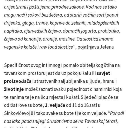
orijentirani i poštujemo prirodne zakone. Kod nas se tako
mogu naći i sokovi bez šećera, od starih voćnih sorti poput
drijenka, gloga, trnine, koprive do zelenih,
mladopšeničnih
napitaka, ajurvedskih čajeva, domaćih jogurta, probiotika,
čajeva od konoplje, aronije, masline. Od slastica imamo
veganske kolače i raw food slastice''
, pojašnjava Jelena.
Specifičnost ovog intimnog i pomalo obiteljskog štiha na
tavanskom prostoru jest da uz pokoju šalu ili
savjet
proizvođača
i strastvenih zaljubljenika u ljude, hranu i
životinje
možeš saznati svaku pojedinost o namirnici koja
te zanima te je na licu mjesta i kušati. Sljedeći plac će se
održati ove subote,
1. veljače
od 11 do 18 sati u
Sinkovićevoj 8 i tako svake subote tijekom veljače.
''Pohodi
nas iako pada snijeg! Grudat ćemo se na Tavanskoj terasi,