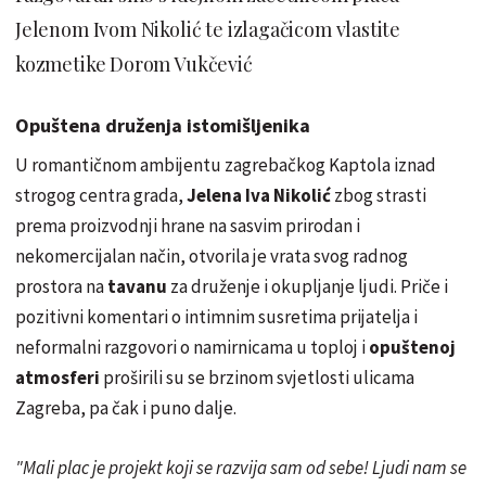
Jelenom Ivom Nikolić te izlagačicom vlastite
kozmetike Dorom Vukčević
Opuštena druženja istomišljenika
U romantičnom ambijentu zagrebačkog Kaptola iznad
strogog centra grada,
Jelena Iva Nikolić
zbog strasti
prema proizvodnji hrane na sasvim prirodan i
nekomercijalan način, otvorila je vrata svog radnog
prostora na
tavanu
za druženje i okupljanje ljudi. Priče i
pozitivni komentari o intimnim susretima prijatelja i
neformalni razgovori o namirnicama u toploj i
opuštenoj
atmosferi
proširili su se brzinom svjetlosti ulicama
Zagreba, pa čak i puno dalje.
"Mali plac je projekt koji se razvija sam od sebe! Ljudi nam se