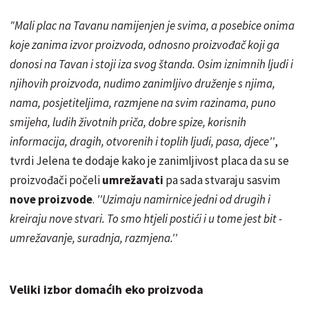
"Mali plac na Tavanu namijenjen je svima, a posebice onima
koje zanima izvor proizvoda, odnosno proizvođač koji ga
donosi na Tavan i stoji iza svog štanda. Osim iznimnih ljudi i
njihovih proizvoda, nudimo zanimljivo druženje s njima,
nama, posjetiteljima, razmjene na svim razinama, puno
smijeha, ludih životnih priča, dobre spize, korisnih
informacija, dragih, otvorenih i toplih ljudi, pasa, djece''
,
tvrdi Jelena te dodaje kako je zanimljivost
placa
da su se
proizvođači počeli
umrežavati
pa sada stvaraju sasvim
nove proizvode
.
''Uzimaju namirnice jedni od drugih i
kreiraju nove stvari. To smo htjeli postići i u tome jest bit -
umrežavanje, suradnja, razmjena.''
Veliki izbor domaćih eko proizvoda