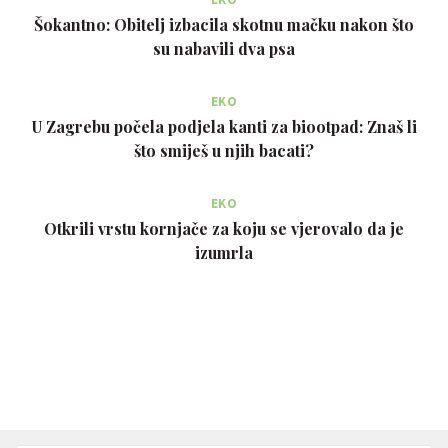
Šokantno: Obitelj izbacila skotnu mačku nakon što
su nabavili dva psa
EKO
U Zagrebu počela podjela kanti za biootpad: Znaš li
što smiješ u njih bacati?
EKO
Otkrili vrstu kornjače za koju se vjerovalo da je
izumrla