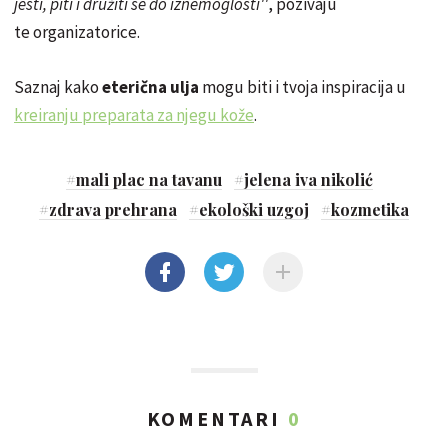
jesti, piti i družiti se do iznemoglosti''
, pozivaju
te organizatorice.
Saznaj kako
eterična ulja
mogu biti i tvoja inspiracija u
kreiranju preparata za njegu kože
.
#
mali plac na tavanu
#
jelena iva nikolić
#
zdrava prehrana
#
ekološki uzgoj
#
kozmetika
KOMENTARI
0