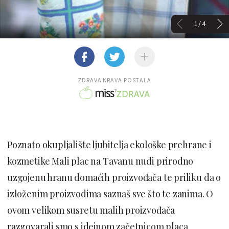
1/4
ZDRAVA KRAVA POSTALA
Poznato okupljalište ljubitelja ekološke prehrane i
kozmetike Mali plac na Tavanu nudi prirodno
uzgojenu hranu domaćih proizvođača te priliku da o
izloženim proizvodima saznaš sve što te zanima. O
ovom velikom susretu malih proizvođača
razgovarali smo s idejnom začetnicom placa