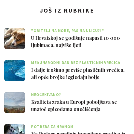
JOŠ IZ RUBRIKE
"OBITELJ NA MORE, PAS NA ULICU?!"
U Hrvatskoj se godišnje napusti 10 000
ljubimaca, najviše ljeti
MEĐUNARODNI DAN BEZ PLASTIČNIH VREĆICA
I dalje trošimo previše plastičnih vrećica,
ali opće brojke izgledaju bolje
NEOČEKIVANO?
Kvaliteta zraka u Europi poboljšava se
unatoč epizodama onečišćenja
POTREBA ZA HRANOM
Na Ruđeru razvijaju inovativno gnojivo iz