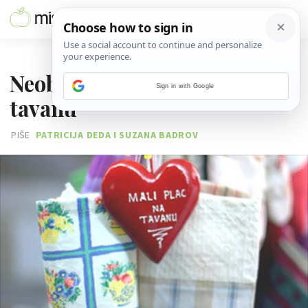
29. SIJEČNJA 2014.
Neobična eko tržnica na
Sign in with Google
tavanu
PIŠE
PATRICIJA DEDA I SUZANA BADROV