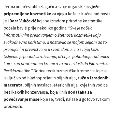
Jedna od učestalih izlagačica svoje organske i
svježe
pripremljene kozmetike
za njegu kože iz kućne radinosti
je i
Dora Vukčević
koja se izradom prirodne kozmetike
počela baviti prije nekoliko godina.
''Sve je počelo
informativnim predavanjem o štetnosti kozmetike koju
svakodnevno koristimo, a nastavilo se mojom željom da to
promijenim prvenstveno u svom domu i na svojoj koži.
Uslijedio je period istraživanja, učenja i pohađanja radionica
koji su od pripremanja kremica za mene došli do
Ekozmetike
Reciklozmetike
.''
Dorine
reciklozmetičke
kreme sastoje se
isključivo od
hladnoprešanih
biljnih ulja,
ručno izrađenih
macerata
, biljnih maslaca, eteričnih ulja i cvjetnih vodica
bez ikakvih konzervansa, boja i inih
dodataka za
povećavanje mase
koje se, tvrdi, nalaze u gotovo svakom
proizvodu.