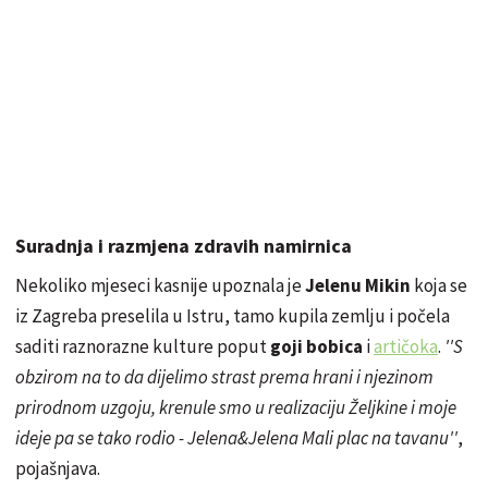
Suradnja i razmjena zdravih namirnica
Nekoliko mjeseci kasnije upoznala je
Jelenu Mikin
koja se
iz Zagreba preselila u Istru, tamo kupila zemlju i počela
saditi raznorazne kulture poput
goji bobica
i
artičoka
.
''S
obzirom na to da dijelimo strast prema hrani i njezinom
prirodnom uzgoju, krenule smo u realizaciju Željkine i moje
ideje pa se tako rodio - Jelena&Jelena Mali plac na tavanu''
,
pojašnjava.