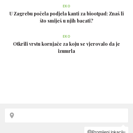
EKO
U Zagrebu počela podjela kanti za biootpad: Znaš li
što smiješ u njih bacati?
EKO
Otkrili vrstu kornjače za koju se vjerovalo da je
izumrla