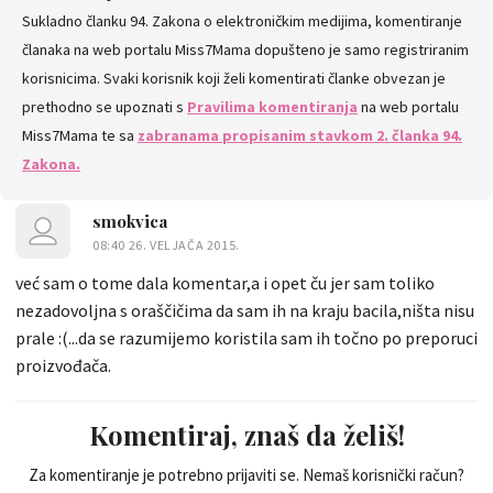
Sukladno članku 94. Zakona o elektroničkim medijima, komentiranje
KOMENTARE
članaka na web portalu Miss7Mama dopušteno je samo registriranim
korisnicima. Svaki korisnik koji želi komentirati članke obvezan je
prethodno se upoznati s
Pravilima komentiranja
na web portalu
Miss7Mama te sa
zabranama propisanim stavkom 2. članka 94.
Zakona.
smokvica
08:40 26. VELJAČA 2015.
već sam o tome dala komentar,a i opet ču jer sam toliko
nezadovoljna s oraščičima da sam ih na kraju bacila,ništa nisu
prale :(...da se razumijemo koristila sam ih točno po preporuci
proizvođača.
Komentiraj, znaš da želiš!
Za komentiranje je potrebno prijaviti se. Nemaš korisnički račun?