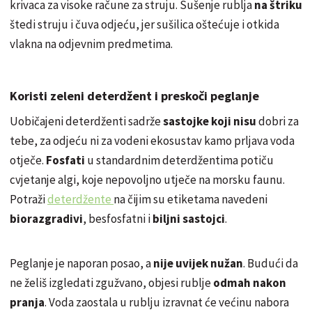
krivaca za visoke račune za struju. Sušenje rublja
na štriku
štedi struju i čuva odjeću, jer sušilica oštećuje i otkida
vlakna na odjevnim predmetima.
Koristi zeleni deterdžent i preskoči peglanje
Uobičajeni deterdženti sadrže
sastojke koji nisu
dobri za
tebe, za odjeću ni za vodeni ekosustav kamo prljava voda
otječe.
Fosfati
u standardnim deterdžentima potiču
cvjetanje algi, koje nepovoljno utječe na morsku faunu.
Potraži
deterdžente
na čijim su etiketama navedeni
biorazgradivi
,
besfosfatni
i
biljni sastojci
.
Peglanje je naporan posao, a
nije uvijek nužan
. Budući da
ne želiš izgledati zgužvano, objesi rublje
odmah nakon
pranja
. Voda zaostala u rublju izravnat će većinu nabora