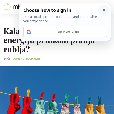
01. KOLOVOZA 2017.
Kako štedjeti novac i
Sign in with Google
energiju prilikom pranju
rublja?
PIŠE
OZREN PODNAR