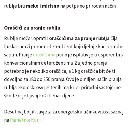
rublje biti
meko i mirisno
na potpuno prirodan način.
Oraščići za pranje rublja
Rublje možeš oprati i
oraščićima za pranje rublja
čija
ljuska sadrži prirodni deterdžent koji djeluje kao prirodni
sapun. Pranje
oraščićima
puno je isplativije u usporedbi s
konvencionalnim deterdžentima. Za jedno pranje
potrebno je nekoliko oraščića, a 1 kg oraščića bit će ti
dovoljno za 180 do 250 pranja. Ovo je omiljen način pranja
rublja ekološki osviještenih majki jer prirodni sastojci ne
škode osjetljivoj koži beba i djece.
Deset najboljih savjeta za energetsku učinkovitost saznaj
na
Pametnoj Kuni
.