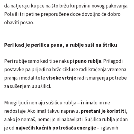
da natjeraju kupce na što bržu kupovinu novog pakovanja.
Pola ili tri petine preporučene doze dovoljno će dobro
obaviti posao.
Peri kad je perilica puna, a rublje suši na štriku
Peri rublje samo kad ti se nakupi
puno rublja
. Prilagodi
postavke pa prijeđi na brže cikluse radi kraćenja vremena
pranja i modalitete
visoke vrtnje
radi smanjenja potrebe
za sušenjem u sušilici.
Mnogi ljudi nemaju sušilicu rublja – i nimalo im ne
nedostaje. Ako imaš takvu napravu,
prestani je koristiti
,
a ako je nemaš, nemoj je ni nabavljati. Sušilica rublja jedan
je od
najvećih kućnih potrošača energije
– i glavnih