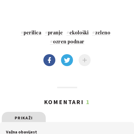
#
perilica
#
pranje
#
ekološki
#
zeleno
#
ozren podnar
KOMENTARI
1
PRIKAŽI
SVE
Važna obavijest