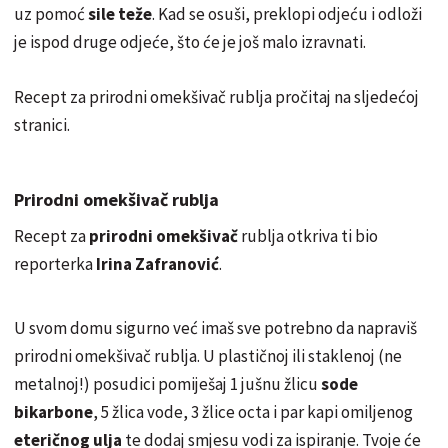
uz pomoć
sile teže
. Kad se osuši, preklopi odjeću i odloži
je ispod druge odjeće, što će je još malo izravnati.
Recept za prirodni omekšivač rublja pročitaj na sljedećoj
stranici.
Prirodni omekšivač rublja
Recept za
prirodni omekšivač
rublja otkriva ti bio
reporterka
Irina Zafranović
.
U svom domu sigurno već imaš sve potrebno da napraviš
prirodni omekšivač rublja. U plastičnoj ili staklenoj (ne
metalnoj!) posudici pomiješaj 1 jušnu žlicu
sode
bikarbon
e
, 5 žlica vode, 3 žlice octa i par kapi omiljenog
eteričnog ulja
te dodaj smjesu vodi za ispiranje. Tvoje će