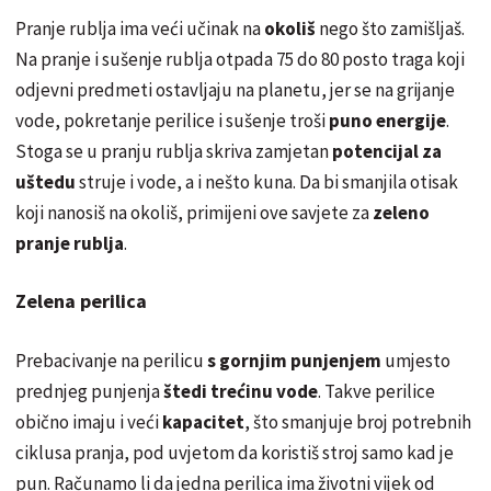
Pranje rublja ima veći učinak na
okoliš
nego što zamišljaš.
Na pranje i sušenje rublja otpada 75 do 80 posto traga koji
odjevni predmeti ostavljaju na planetu, jer se na grijanje
vode, pokretanje perilice i sušenje troši
puno energije
.
Stoga se u
pranju
rublja skriva zamjetan
potencijal za
uštedu
struje i vode, a i nešto kuna. Da bi smanjila otisak
koji nanosiš na okoliš, primijeni ove savjete za
zeleno
pranje rublja
.
Zelena perilica
Prebacivanje na perilicu
s gornjim punjenjem
umjesto
prednjeg punjenja
štedi trećinu vode
. Takve perilice
obično imaju i veći
kapacitet
, što smanjuje broj potrebnih
ciklusa pranja, pod uvjetom da koristiš stroj samo kad je
pun. Računamo li da jedna perilica ima životni vijek od