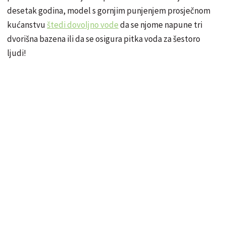
desetak godina, model s gornjim punjenjem prosječnom
kućanstvu
štedi dovoljno vode
da se njome napune tri
dvorišna bazena ili da se osigura pitka voda za šestoro
ljudi!