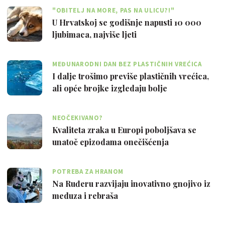
"OBITELJ NA MORE, PAS NA ULICU?!"
U Hrvatskoj se godišnje napusti 10 000
ljubimaca, najviše ljeti
MEĐUNARODNI DAN BEZ PLASTIČNIH VREĆICA
I dalje trošimo previše plastičnih vrećica,
ali opće brojke izgledaju bolje
NEOČEKIVANO?
Kvaliteta zraka u Europi poboljšava se
unatoč epizodama onečišćenja
POTREBA ZA HRANOM
Na Ruđeru razvijaju inovativno gnojivo iz
meduza i rebraša