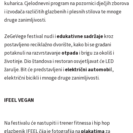
kuharica. Cjelodnevni program na pozornici dječjih zborova
i izvođača različitih glazbenih i plesnih stilova te mnoge
druge zanimljivosti.
ZeGeVege festival nudi i
edukativne sadržaje
kroz
postavljeno reciklažno dvorište, kako bi se građani
potaknuli na razvrstavanje
otpada
i brigu za okoliš i
životinje. Dio štandova i restoran osvjetljavat će LED
žarulje. Bit će predstavljeni i
električni automobi
l,
električni bicikli i mnoge druge zanimljivosti.
IFEEL VEGAN
Na festivalu će nastupiti i trener fitnessa i hip hop
glazbenik IFEEL čija je fotografija na
plakatima
za