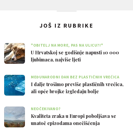
JOŠ IZ RUBRIKE
"OBITELJ NA MORE, PAS NA ULICU?!"
U Hrvatskoj se godišnje napusti 10 000
ljubimaca, najviše ljeti
MEĐUNARODNI DAN BEZ PLASTIČNIH VREĆICA
I dalje trošimo previše plastičnih vrećica,
ali opće brojke izgledaju bolje
NEOČEKIVANO?
Kvaliteta zraka u Europi poboljšava se
unatoč epizodama onečišćenja