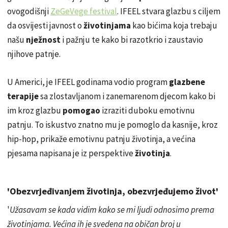
ovogodišnji
ZeGeVege festival
. IFEEL stvara glazbu s ciljem
da osvijesti javnost o
životinjama
kao bićima koja trebaju
našu
nježnost
i pažnju te kako bi razotkrio i zaustavio
njihove patnje.
U Americi, je IFEEL godinama vodio program
glazbene
terapije
sa zlostavljanom i zanemarenom djecom kako bi
im kroz glazbu
pomogao
izraziti duboku emotivnu
patnju. To iskustvo znatno mu je pomoglo da kasnije, kroz
hip-hop, prikaže emotivnu patnju životinja, a većina
pjesama napisana je iz perspektive
životinja
.
'Obezvrjeđivanjem životinja, obezvrjeđujemo život'
'
Užasavam se kada vidim kako se mi ljudi odnosimo prema
životinjama. Većina ih je svedena na običan broj u