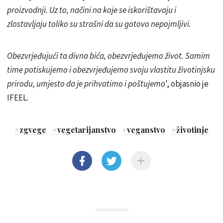
proizvodnji. Uz to, načini na koje se iskorištavaju i
zlostavljaju toliko su strašni da su gotovo nepojmljivi.
Obezvrjeđujući ta divna bića, obezvrjeđujemo život. Samim
time potiskujemo i obezvrjeđujemo svoju vlastitu životinjsku
prirodu, umjesto da je prihvatimo i poštujemo
', objasnio je
IFEEL.
#
zgvege
#
vegetarijanstvo
#
veganstvo
#
životinje