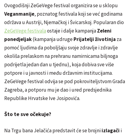
Ovogodišnji ZeGeVege festival organizira se u sklopu
Veganmanije
, poznatog festivala koji se već godinama
održava u Austriji, Njemačkoj i Švicarskoj. Popularan dio
ZeGeVege festivala
ostaje i dalje kampanja
Zeleni
ponedjeljak
(kampanja udruge
Prijatelji životinja
za
pomoć ljudima da poboljšaju svoje zdravlje i zdravlje
okoliša prelaskom na prehranu namirnicama biljnoga
podrijetla jedan dan u tjednu), koja dobiva sve više
potpore i u javnosti i među državnim institucijama.
ZeGeVege festival odvija se pod pokroviteljstvom Grada
Zagreba, a potporu mu je dao i ured predsjednika
Republike Hrvatske Ive Josipovića.
Što te sve očekuje?
Na Trgu bana Jelačića predstavit će se brojni
izlagači
i