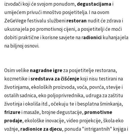
izvođači koji će svojom ponudom,
degustacijama
i
umijećem privući mnoštvo posjetitelja. I na ovom
ZeGeVege festivalu službeni
restoran
nudit će zdrava i
ukusna jela po promotivnoj cijeni, a posjetitelji će moći
dobiti praktične i korisne savjete na r
adionici
kuhanja jela
na biljnoj osnovi.
Osim velike
nagradne igre
za posjetitelje restorana,
kozmetike i
sredstava za čišćenje
koji nisu testirani na
životinjama, ekoloških proizvoda, voća, povrća, stevije i
ostalih sadnica, eko poljoprivrednika, udruga za zaštitu
životinja i okoliša itd., očekuju te i besplatna šminkanja,
frizure
i masaže, brojne degustacije,
promotivne
prodaje
, ekološke inovacije, video projekcije, škola eko
vožnje,
radionice za djecu
, ponuda "intrigantnih" knjiga i