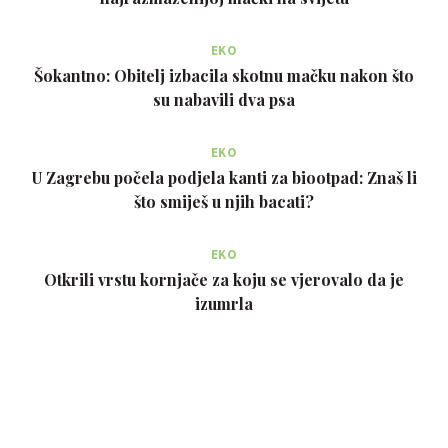
EKO
Šokantno: Obitelj izbacila skotnu mačku nakon što
su nabavili dva psa
EKO
U Zagrebu počela podjela kanti za biootpad: Znaš li
što smiješ u njih bacati?
EKO
Otkrili vrstu kornjače za koju se vjerovalo da je
izumrla