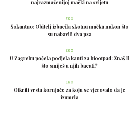
najrazmaženijoj mački na svijetu
EKO
Šokantno: Obitelj izbacila skotnu mačku nakon što
su nabavili dva psa
EKO
U Zagrebu počela podjela kanti za biootpad: Znaš li
što smiješ u njih bacati?
EKO
Otkrili vrstu kornjače za koju se vjerovalo da je
izumrla