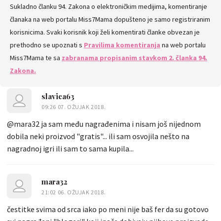
Sukladno članku 94. Zakona o elektroničkim medijima, komentiranje
KOMENTARE
članaka na web portalu Miss7Mama dopušteno je samo registriranim
korisnicima. Svaki korisnik koji želi komentirati članke obvezan je
prethodno se upoznati s
Pravilima komentiranja
na web portalu
Miss7Mama te sa
zabranama propisanim stavkom 2. članka 94.
Zakona.
slavica63
09:26 07. OŽUJAK 2018.
@mara32 ja sam među nagrađenima i nisam još nijednom
dobila neki proizvod "gratis"... ili sam osvojila nešto na
nagradnoj igri ili sam to sama kupila...
mara32
21:02 06. OŽUJAK 2018.
čestitke svima od srca iako po meni nije baš fer da su gotovo