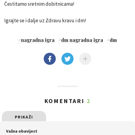
Čestitamo sretnim dobitnicama!
Igrajte se i dalje uz Zdravu kravu i dm!
#
nagradna igra
#
dm nagradna igra
#
dm
KOMENTARI
2
PRIKAŽI
SVE
Važna obavijest