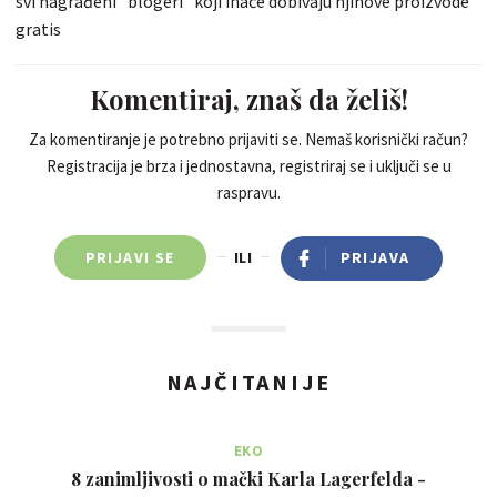
svi nagrađeni "blogeri" koji inače dobivaju njihove proizvode
gratis
Komentiraj, znaš da želiš!
Za komentiranje je potrebno prijaviti se. Nemaš korisnički račun?
Registracija je brza i jednostavna, registriraj se i uključi se u
raspravu.
PRIJAVI SE
ILI
PRIJAVA
NAJČITANIJE
EKO
8 zanimljivosti o mački Karla Lagerfelda -