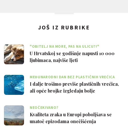
JOŠ IZ RUBRIKE
"OBITELJ NA MORE, PAS NA ULICU?!"
U Hrvatskoj se godišnje napusti 10 000
ljubimaca, najviše ljeti
MEĐUNARODNI DAN BEZ PLASTIČNIH VREĆICA
I dalje trošimo previše plastičnih vrećica,
ali opće brojke izgledaju bolje
NEOČEKIVANO?
Kvaliteta zraka u Europi poboljšava se
unatoč epizodama onečišćenja