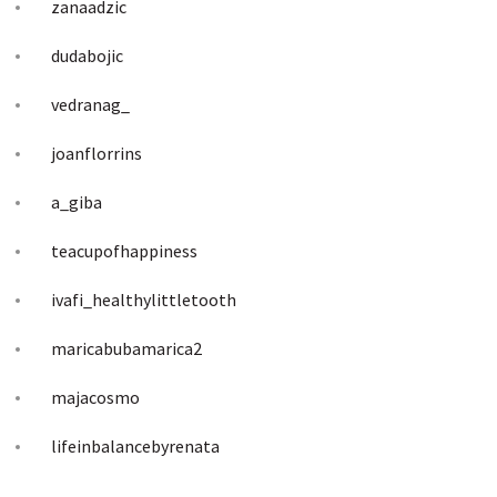
zanaadzic
dudabojic
vedranag_
joanflorrins
a_giba
teacupofhappiness
ivafi_healthylittletooth
maricabubamarica2
majacosmo
lifeinbalancebyrenata