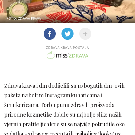
FOTO: ZDRAVA KRAVA
ZDRAVA KRAVA POSTALA
Zdrava krava i dm dodijelili su 10 bogatih dm-ovih
paketa najboljim Instagram kuharicama i
šminkericama. Torbu punu zdravih proizvoda i
prirodne kozmetike dobile su najbolje slike naših
vjernih pratiteljica koje su se najviše potrudile oko
zadatka - zdravog recepta ili najboljeg 'looka' uz