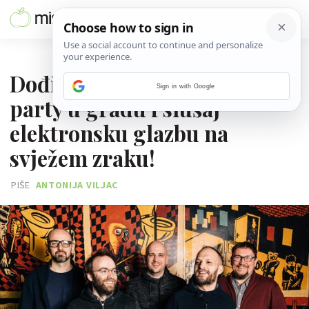
10. SVIBNJA 2017.
Dođi na najbolji afterwork
Sign in with Google
party u gradu i slušaj
elektronsku glazbu na
svježem zraku!
PIŠE
ANTONIJA VILJAC