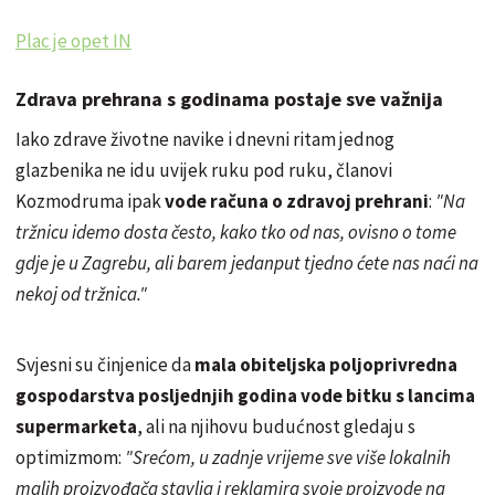
Plac je opet IN
Zdrava prehrana s godinama postaje sve važnija
Iako zdrave životne navike i dnevni ritam jednog
glazbenika ne idu uvijek ruku pod ruku, članovi
Kozmodruma ipak
vode računa o zdravoj prehrani
:
"Na
tržnicu idemo dosta često, kako tko od nas, ovisno o tome
gdje je u Zagrebu, ali barem jedanput tjedno ćete nas naći na
nekoj od tržnica."
Svjesni su činjenice da
mala obiteljska poljoprivredna
gospodarstva posljednjih godina vode bitku s lancima
supermarketa
, ali na njihovu budućnost gledaju s
optimizmom:
"Srećom, u zadnje vrijeme sve više lokalnih
malih proizvođača stavlja i reklamira svoje proizvode na