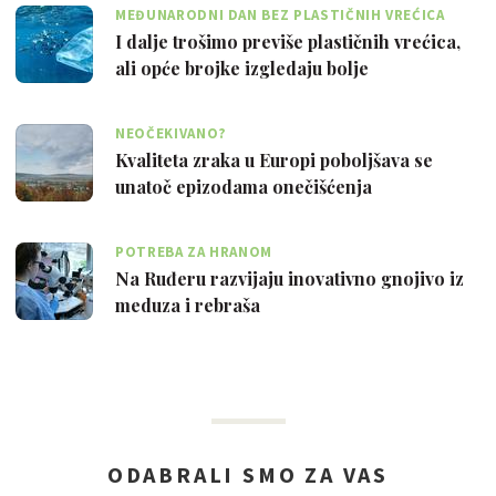
MEĐUNARODNI DAN BEZ PLASTIČNIH VREĆICA
I dalje trošimo previše plastičnih vrećica,
ali opće brojke izgledaju bolje
NEOČEKIVANO?
Kvaliteta zraka u Europi poboljšava se
unatoč epizodama onečišćenja
POTREBA ZA HRANOM
Na Ruđeru razvijaju inovativno gnojivo iz
meduza i rebraša