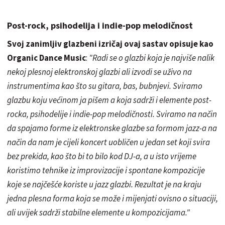
Post-rock, psihodelija i indie-pop melodičnost
Svoj zanimljiv glazbeni izričaj ovaj sastav opisuje kao
Organic Dance Music
:
"Radi se o glazbi koja je najviše nalik
nekoj plesnoj elektronskoj glazbi ali izvodi se uživo na
instrumentima kao što su gitara, bas, bubnjevi. Sviramo
glazbu koju većinom ja pišem a koja sadrži i elemente post-
rocka, psihodelije i indie-pop melodičnosti. Sviramo na način
da spajamo forme iz elektronske glazbe sa formom jazz-a na
način da nam je cijeli koncert uobličen u jedan set koji svira
bez prekida, kao što bi to bilo kod DJ-a, a u isto vrijeme
koristimo tehnike iz improvizacije i spontane kompozicije
koje se najčešće koriste u jazz glazbi. Rezultat je na kraju
jedna plesna forma koja se može i mijenjati ovisno o situaciji,
ali uvijek sadrži stabilne elemente u kompozicijama."