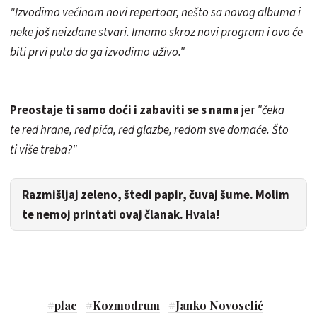
"Izvodimo većinom novi repertoar, nešto sa novog albuma i
neke još neizdane stvari. Imamo skroz novi program i ovo će
biti prvi puta da ga izvodimo uživo."
Preostaje ti samo doći i zabaviti se s nama
jer
"čeka
te red hrane, red pića, red glazbe, redom sve domaće. Što
ti više treba?"
Razmišljaj zeleno, štedi papir, čuvaj šume. Molim
te nemoj printati ovaj članak. Hvala!
#
plac
#
Kozmodrum
#
Janko Novoselić