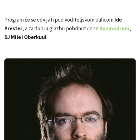
Program će se odvijati pod voditeljskom palicom
Ide
Prester
, a za dobru glazbu pobrinut će se
Kozmodrum
,
DJ Mile
i
Oberkuul
.