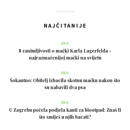
NAJČITANIJE
EKO
8 zanimljivosti o mački Karla Lagerfelda -
najrazmaženijoj mački na svijetu
EKO
Šokantno: Obitelj izbacila skotnu mačku nakon što
su nabavili dva psa
EKO
U Zagrebu počela podjela kanti za biootpad: Znaš li
što smiješ u njih bacati?