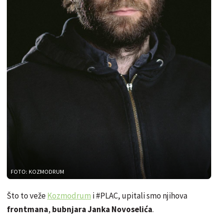
FOTO: KOZMODRUM
Što to veže
Kozmodrum
i #PLAC, upitali smo njihova
frontmana
,
bubnjara Janka Novoselića
.