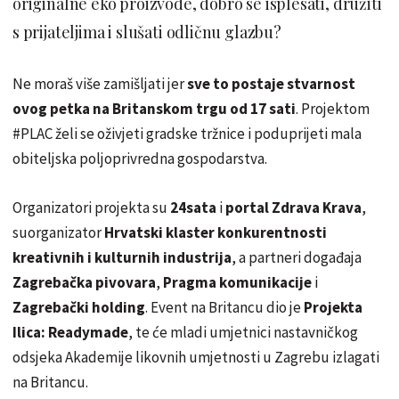
originalne eko proizvode, dobro se isplesati, družiti
s prijateljima i slušati odličnu glazbu?
Ne moraš više zamišljati jer
sve to postaje stvarnost
ovog petka na Britanskom trgu od 17 sati
. Projektom
#PLAC želi se oživjeti gradske tržnice i poduprijeti mala
obiteljska poljoprivredna gospodarstva.
Organizatori projekta su
24sata
i
portal Zdrava Krava
,
suorganizator
Hrvatski klaster konkurentnosti
kreativnih i kulturnih industrija
, a partneri događaja
Zagrebačka pivovara
,
Pragma
komunikacije
i
Zagrebački holding
. Event na Britancu dio je
Projekta
Ilica: Readymade
, te će mladi umjetnici nastavničkog
odsjeka Akademije likovnih umjetnosti u Zagrebu izlagati
na Britancu.