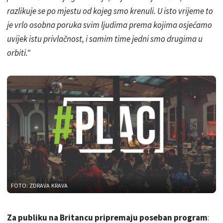
razlikuje se po mjestu od kojeg smo krenuli. U isto vrijeme to
je vrlo osobna poruka svim ljudima prema kojima osjećamo
uvijek istu privlačnost, i samim time jedni smo drugima u
orbiti."
FOTO: ZDRAVA KRAVA
Za publiku na Britancu pripremaju poseban program
: