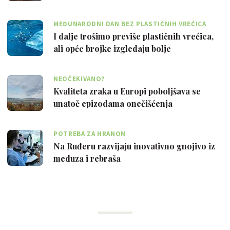
MEĐUNARODNI DAN BEZ PLASTIČNIH VREĆICA
I dalje trošimo previše plastičnih vrećica,
ali opće brojke izgledaju bolje
NEOČEKIVANO?
Kvaliteta zraka u Europi poboljšava se
unatoč epizodama onečišćenja
POTREBA ZA HRANOM
Na Ruđeru razvijaju inovativno gnojivo iz
meduza i rebraša