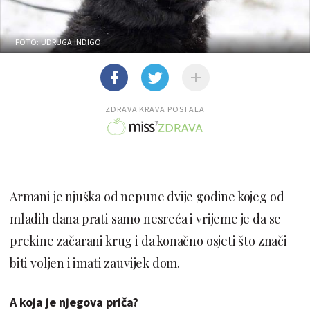
FOTO: UDRUGA INDIGO
ZDRAVA KRAVA POSTALA
Armani je njuška od nepune dvije godine kojeg od
mladih dana prati samo nesreća i vrijeme je da se
prekine začarani krug i da konačno osjeti što znači
biti voljen i imati zauvijek dom.
A koja je njegova priča?