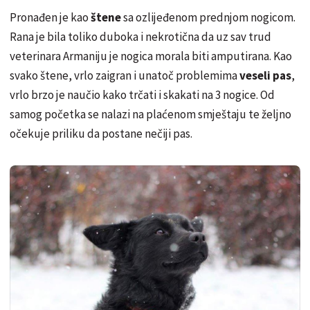
Pronađen je kao
štene
sa ozlijeđenom prednjom nogicom.
Rana je bila toliko duboka i nekrotična da uz sav trud
veterinara Armaniju je nogica morala biti amputirana. Kao
svako štene, vrlo zaigran i unatoč problemima
veseli pas
,
vrlo brzo je naučio kako trčati i skakati na 3 nogice. Od
samog početka se nalazi na plaćenom smještaju te željno
očekuje priliku da postane nečiji pas.