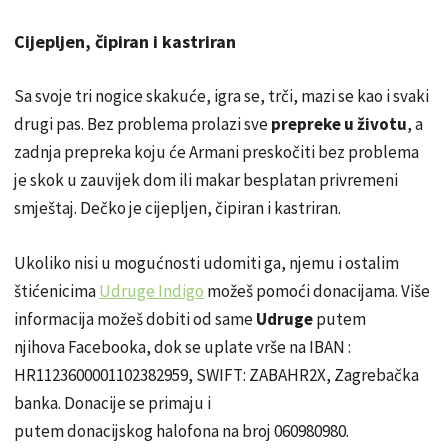
Cijepljen, čipiran i kastriran
Sa svoje tri nogice skakuće, igra se, trči, mazi se kao i svaki
drugi pas. Bez problema prolazi sve
prepreke u životu
, a
zadnja prepreka koju će Armani preskočiti bez problema
je skok u zauvijek dom ili makar besplatan privremeni
smještaj. Dečko je cijepljen, čipiran i kastriran.
Ukoliko nisi u mogućnosti udomiti ga, njemu i ostalim
štićenicima
Udruge Indigo
možeš pomoći donacijama. Više
informacija možeš dobiti od same
Udruge
putem
njihova Facebooka, dok se uplate vrše na IBAN :
HR1123600001102382959, SWIFT: ZABAHR2X, Zagrebačka
banka. Donacije se primaju i
putem donacijskog halofona na broj 060980980.