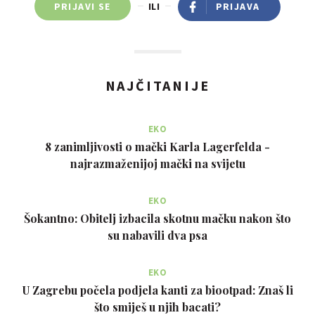
PRIJAVI SE
ILI
PRIJAVA
NAJČITANIJE
EKO
8 zanimljivosti o mački Karla Lagerfelda -
najrazmaženijoj mački na svijetu
EKO
Šokantno: Obitelj izbacila skotnu mačku nakon što
su nabavili dva psa
EKO
U Zagrebu počela podjela kanti za biootpad: Znaš li
što smiješ u njih bacati?