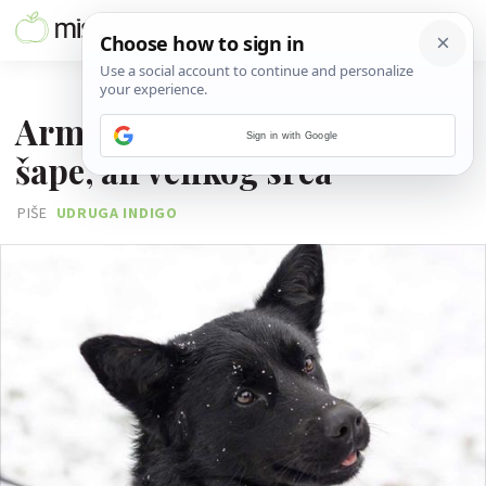
08. RUJNA 2017.
Armani - njuška bez jedne
Sign in with Google
šape, ali velikog srca
PIŠE
UDRUGA INDIGO