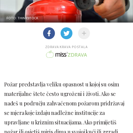
FOTO: THINKSTOCK
ZDRAVA KRAVA POSTALA
Požar predstavlja veliku opasnost u kojoj su osim
materijalne štete često ugroženi i životi. Ako se
nađeš u području zahvaćenom požarom pridržavaj
se mjera koje izdaju nadležne institucije za
upravljane u kriznim situacijama. Ako primijetiš
požar ili osjetiš miris dima u svojoj kući ili zgradi,