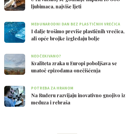
ljubimaca, najviše ljeti
MEĐUNARODNI DAN BEZ PLASTIČNIH VREĆICA
I dalje trošimo previše plastičnih vrećica,
ali opće brojke izgledaju bolje
NEOČEKIVANO?
Kvaliteta zraka u Europi poboljšava se
unatoč epizodama onečišćenja
POTREBA ZA HRANOM
Na Ruđeru razvijaju inovativno gnojivo iz
meduza i rebraša