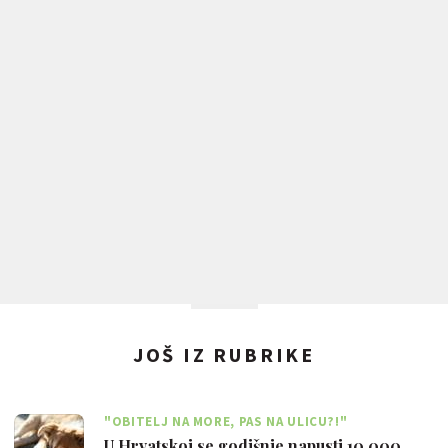
JOŠ IZ RUBRIKE
"OBITELJ NA MORE, PAS NA ULICU?!"
U Hrvatskoj se godišnje napusti 10 000