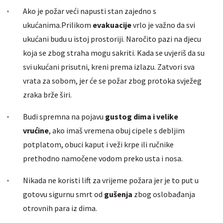
Ako je požar veći napusti stan zajedno s
ukućanima.Prilikom
evakuacije
vrlo je važno da svi
ukućani budu u istoj prostoriji. Naročito pazi na djecu
koja se zbog straha mogu sakriti. Kada se uvjeriš da su
svi ukućani prisutni, kreni prema izlazu. Zatvori sva
vrata za sobom, jer će se požar zbog protoka svježeg
zraka brže širi.
Budi spremna na pojavu
gustog dima i velike
vrućine
, ako imaš vremena obuj cipele s debljim
potplatom, obuci kaput i veži krpe ili ručnike
prethodno namočene vodom preko usta i nosa.
Nikada ne koristi lift za vrijeme požara jer je to put u
gotovu sigurnu smrt od
gušenja
zbog oslobađanja
otrovnih para iz dima.