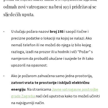
odmah zovi vatrogasce na broj 193 i pridržavaj se
sljedećih uputa.
U slučaju požara nazovi
broj 193
i saopći točne i
precizne podatke o lokaciji na kojoj se nalazi. Ako
nemaš telefon ili ne možeš do njega iz bilo kojeg
razloga, izađi na prozor ili u hodnik i viči "Požar" s
namjerom da probudiš ukućane i susjede te ih tako
upozoriš na opasnost.
Ako je požarom zahvaćena samo jedna prostorija,
zatvori vrata te prostorije i isključi električnu
energiju
. Na stranicama
Javne vatrogasne postrojbe
grada Zagreba
naći ćeš uputstva kako to možeš učiniti
na najsigurniji način.