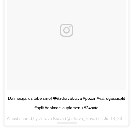
Dalmacijo, uz tebe smo! ❤️#zdravakrava #požar #vatrogascisplit
#split #dalmacijauplamenu #24sata
A post shared by Zdrava Krava (@zdrava_krava) on
Jul 18, 2017 at 2:27am PDT