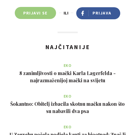
PRIJAVI SE
ILI
PRIJAVA
NAJČITANIJE
EKO
8 zanimljivosti o mački Karla Lagerfelda -
najrazmaženijoj mački na svijetu
EKO
Šokantno: Obitelj izbacila skotnu mačku nakon što
su nabavili dva psa
EKO
U Zagrebu počela podjela kanti za biootpad: Znaš li