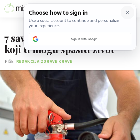
18. SRPNJA 2017.
7 savjeta u slučaju požara
Sign in with Google
koji ti mogu spasiti život
PIŠE
REDAKCIJA ZDRAVE KRAVE