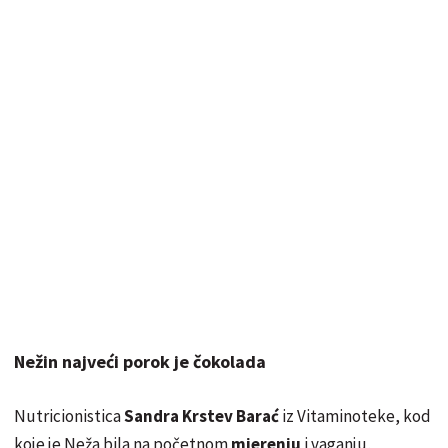
Nežin najveći porok je čokolada
Nutricionistica
Sandra Krstev Barać
iz Vitaminoteke, kod
koje je Neža bila na početnom
mjerenju
i vaganju,