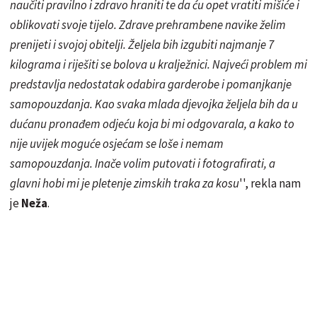
naučiti pravilno i zdravo hraniti te da ću opet vratiti mišiće i
oblikovati svoje tijelo. Zdrave prehrambene navike želim
prenijeti i svojoj obitelji. Željela bih izgubiti najmanje 7
kilograma i riješiti se bolova u kralježnici. Najveći problem mi
predstavlja nedostatak odabira garderobe i pomanjkanje
samopouzdanja. Kao svaka mlada djevojka željela bih da u
dućanu pronađem odjeću koja bi mi odgovarala, a kako to
nije uvijek moguće osjećam se loše i nemam
samopouzdanja. Inače volim putovati i fotografirati, a
glavni hobi mi je pletenje zimskih traka za kosu
'', rekla nam
je
Neža
.