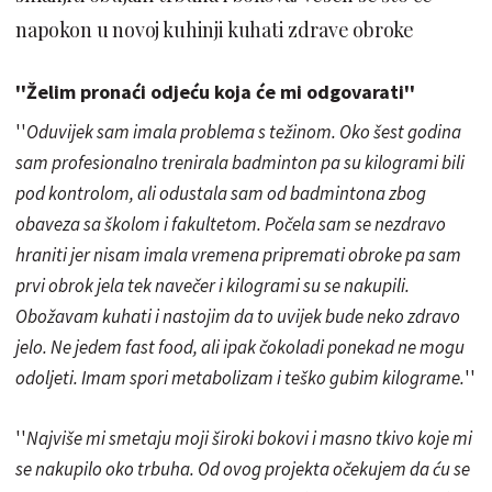
napokon u novoj kuhinji kuhati zdrave obroke
''Želim pronaći odjeću koja će mi odgovarati''
''
Oduvijek sam imala problema s težinom. Oko šest godina
sam profesionalno trenirala badminton pa su kilogrami bili
pod kontrolom, ali odustala sam od badmintona zbog
obaveza sa školom i fakultetom. Počela sam se nezdravo
hraniti jer nisam imala vremena pripremati obroke pa sam
prvi obrok jela tek navečer i kilogrami su se nakupili.
Obožavam kuhati i nastojim da to uvijek bude neko zdravo
jelo. Ne jedem fast food, ali ipak čokoladi ponekad ne mogu
odoljeti. Imam spori metabolizam i teško gubim kilograme.
''
''
Najviše mi smetaju moji široki bokovi i masno tkivo koje mi
se nakupilo oko trbuha. Od ovog projekta očekujem da ću se