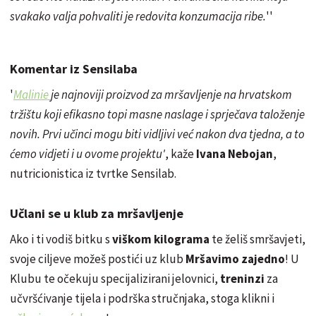
svakako valja pohvaliti je redovita konzumacija ribe.
''
Komentar iz Sensilaba
'
Malinie
je najnoviji proizvod za mršavljenje na hrvatskom
tržištu koji efikasno topi masne naslage i sprječava taloženje
novih. Prvi učinci mogu biti vidljivi već nakon dva tjedna, a to
ćemo vidjeti i u ovome projektu'
, kaže
Ivana Nebojan
,
nutricionistica iz tvrtke Sensilab.
Učlani se u klub za mršavljenje
Ako i ti vodiš bitku s
viškom kilograma
te želiš smršavjeti,
svoje ciljeve možeš postići uz klub
Mršavimo zajedno
! U
Klubu te očekuju specijalizirani jelovnici,
treninzi
za
učvršćivanje tijela i podrška stručnjaka, stoga klikni i