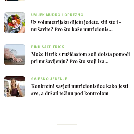
UVIJEK MUDRO I OPREZNO
Uz volumetrijsku dijetu jedete, siti ste i -
mršavite? Evo što kaže nutricionis…
PINK SALT TRICK
Može li trik s ružičastom soli doista pomoći
pri mršavljenju? Evo što stoji iza…
SVJESNO JEDENJE
Konkretni savjeti nutricionistice kako jesti
sve, a držati težinu pod kontrolom