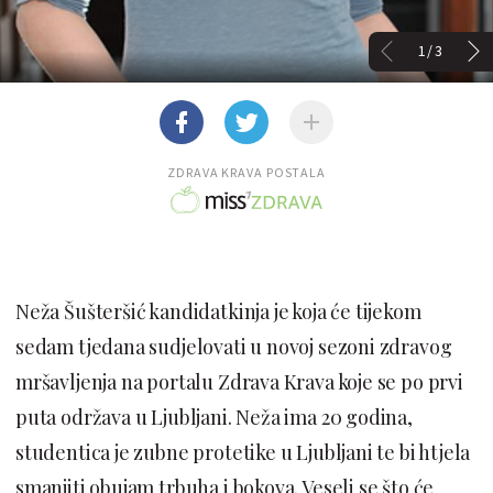
1/3
ZDRAVA KRAVA POSTALA
Neža Šušteršić kandidatkinja je koja će tijekom
sedam tjedana sudjelovati u novoj sezoni zdravog
mršavljenja na portalu Zdrava Krava koje se po prvi
puta održava u Ljubljani. Neža ima 20 godina,
studentica je zubne protetike u Ljubljani te bi htjela
smanjiti obujam trbuha i bokova. Veseli se što će