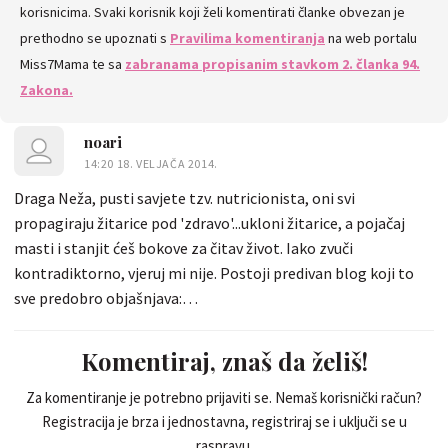
korisnicima. Svaki korisnik koji želi komentirati članke obvezan je
prethodno se upoznati s
Pravilima komentiranja
na web portalu
Miss7Mama te sa
zabranama propisanim stavkom 2. članka 94.
Zakona.
noari
14:20 18. VELJAČA 2014.
Draga Neža, pusti savjete tzv. nutricionista, oni svi
propagiraju žitarice pod 'zdravo'...ukloni žitarice, a pojačaj
masti i stanjit ćeš bokove za čitav život. Iako zvuči
kontradiktorno, vjeruj mi nije. Postoji predivan blog koji to
sve predobro objašnjava:
http://istineilaziohrani.blogspot.com/ Sretno od srca!
Komentiraj, znaš da želiš!
Za komentiranje je potrebno prijaviti se. Nemaš korisnički račun?
Registracija je brza i jednostavna, registriraj se i uključi se u
raspravu.