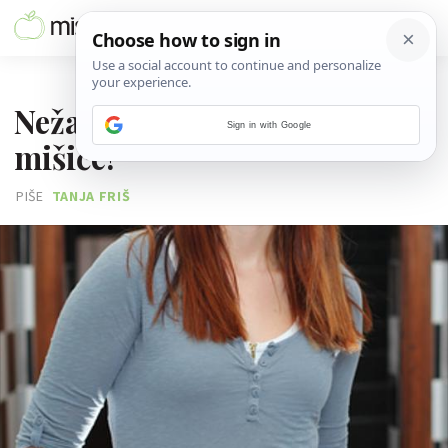
13. VELJAČE 2014.
Neža želi tanje bokove i nove
Sign in with Google
mišiće!
PIŠE
TANJA FRIŠ