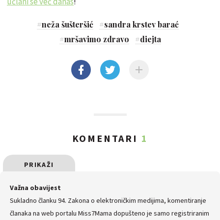
učlani se već danas
!
#
neža šušteršić
#
sandra krstev barać
#
mršavimo zdravo
#
diejta
KOMENTARI
1
PRIKAŽI
SVE
Važna obavijest
Sukladno članku 94. Zakona o elektroničkim medijima, komentiranje
KOMENTARE
članaka na web portalu Miss7Mama dopušteno je samo registriranim