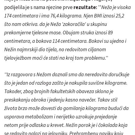
podijelila je s nama njezine prve
rezultate:
''
Neža je visoka
174 centimetara i ima 76,4 kilograma. Njen BMI iznosi 25,2
što nam otkriva. da je Neža 'zakoračila' u skupinu
prekomjerne tjelesne mase. Obujam struka iznosi 89
centimetara, a bokova 114 centimetara. Bokovi su ujedno i
Nežin najmrskiji dio tijela, no redovitom ciljanom
tjelovježbom moći će stati na kraj tom problemu.''
''Iz razgovora s
Nežom
doznali smo da neredovito doručkuje
što je jedan od razloga zašto je nakupila suvišne kilograme.
Također, zbog brojnih fakultetskih obaveza sklona je
preskakanju obroka i jedenju kasno navečer. Takav stil
života brzo može dovesti do gomilanja kilograma budući da
usporava metabolizam i nerijetko uzrokuje prejedanje
netom prije odlaska u krevet. Nežin porok je i čokolada koja
se redovito nalazi na jelovniku. Prehrambenu naviku koju