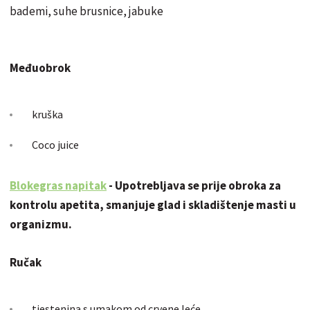
bademi, suhe brusnice, jabuke
Međuobrok
kruška
Coco juice
Blokegras napitak
- Upotrebljava se prije obroka za
kontrolu apetita, smanjuje glad i skladištenje masti u
organizmu.
Ručak
tjestenina s umakom od crvene leće