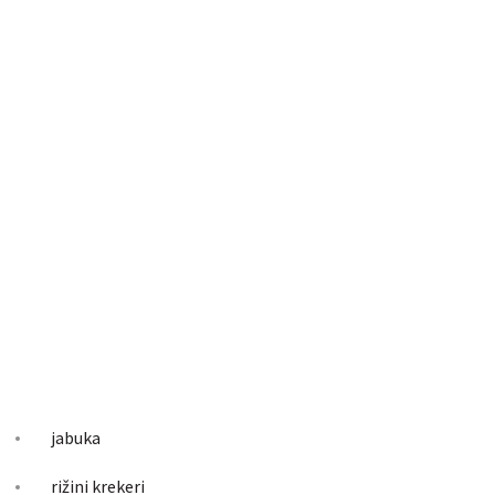
jabuka
rižini krekeri