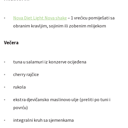
Nova Diet Light Nova shake
– 1 vrećicu pomiješati sa
obranim kravljim, sojinim ili zobenim mlijekom
Večera
tuna u salamuri iz konzerve ocijeđena
cherry rajčice
rukola
ekstra djevičansko maslinovo ulje (preliti po tuni i
povrću)
integralni kruh sa sjemenkama