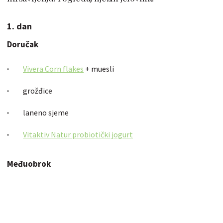
1. dan
Doručak
Vivera Corn flakes
+ muesli
grožđice
laneno sjeme
Vitaktiv Natur probiotički jogurt
Međuobrok