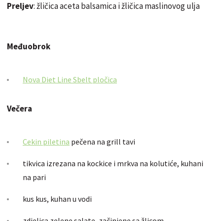
Preljev
: žličica aceta balsamica i žličica maslinovog ulja
Međuobrok
Nova Diet Line Sbelt pločica
Večera
Cekin piletina
pečena na grill tavi
tikvica izrezana na kockice i mrkva na kolutiće, kuhani
na pari
kus kus, kuhan u vodi
zdjelica zelene salate, začinjene sa žlicom