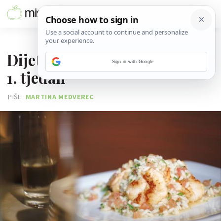
11. SVIBNJA 2011.
Dijetni jelovnik Nikoline T. -
Sign in with Google
1. tjedan
PIŠE
MARTINA MEDVEREC