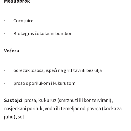
Međuobrok
Coco juice
Blokegras čokoladni bombon
Večera
odrezak lososa, ispeći na grill tavi ili bez ulja
proso s porilukom i kukuruzom
Sastojci
: prosa, kukuruz (smrznuti ili konzervirani),
nasjeckani poriluk, voda ili temeljac od povrća (kocka za
juhu), sol