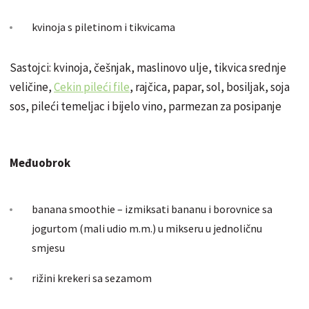
kvinoja s piletinom i tikvicama
Sastojci: kvinoja, češnjak, maslinovo ulje, tikvica srednje
veličine,
Cekin pileći file
, rajčica, papar, sol, bosiljak, soja
sos, pileći temeljac i bijelo vino, parmezan za posipanje
Međuobrok
banana smoothie – izmiksati bananu i borovnice sa
jogurtom (mali udio m.m.) u mikseru u jednoličnu
smjesu
rižini krekeri sa sezamom