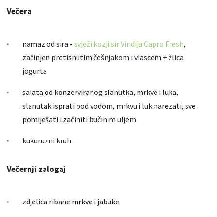
Večera
namaz od sira -
svježi kozji sir Vindija Capro Fresh
,
začinjen protisnutim češnjakom i vlascem + žlica
jogurta
salata od konzerviranog slanutka, mrkve i luka,
slanutak isprati pod vodom, mrkvu i luk narezati, sve
pomiješati i začiniti bučinim uljem
kukuruzni kruh
Večernji zalogaj
zdjelica ribane mrkve i jabuke