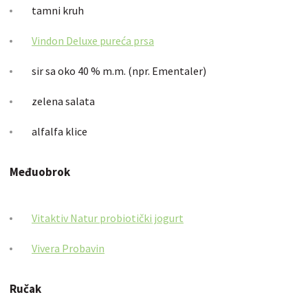
tamni kruh
Vindon Deluxe pureća prsa
sir sa oko 40 % m.m. (npr. Ementaler)
zelena salata
alfalfa klice
Međuobrok
Vitaktiv Natur probiotički jogurt
Vivera Probavin
Ručak