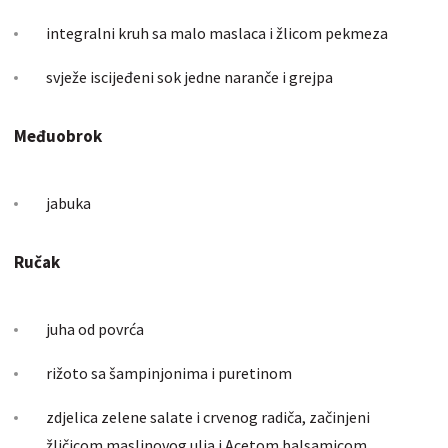
integralni kruh sa malo maslaca i žlicom pekmeza
svježe iscijeđeni sok jedne naranče i grejpa
Međuobrok
jabuka
Ručak
juha od povrća
rižoto sa šampinjonima i puretinom
zdjelica zelene salate i crvenog radiča, začinjeni
žličicom maslinovog ulja i Acetom balsamicom