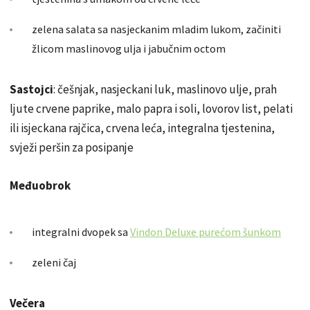
zelena salata sa nasjeckanim mladim lukom, začiniti
žlicom maslinovog ulja i jabučnim octom
Sastojci
: češnjak, nasjeckani luk, maslinovo ulje, prah
ljute crvene paprike, malo papra i soli, lovorov list, pelati
ili isjeckana rajčica, crvena leća, integralna tjestenina,
svježi peršin za posipanje
Međuobrok
integralni dvopek sa
Vindon Deluxe purećom šunkom
zeleni čaj
Večera