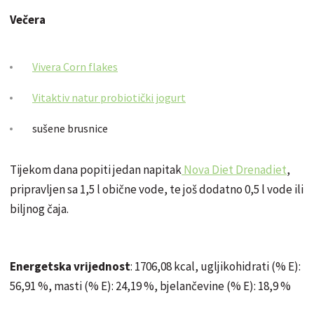
Večera
Vivera Corn flakes
Vitaktiv natur probiotički jogurt
sušene brusnice
Tijekom dana popiti jedan napitak
Nova Diet Drenadiet
,
pripravljen sa 1,5 l obične vode, te još dodatno 0,5 l vode ili
biljnog čaja.
Energetska vrijednost
: 1706,08 kcal, ugljikohidrati (% E):
56,91 %, masti (% E): 24,19 %, bjelančevine (% E): 18,9 %