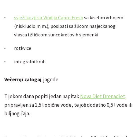
svježi kozji sir Vindija Capro Fresh
sa kiselim vrhnjem
(niski udio m.m.), posipati sa žlicom nasjeckanog
vlasca i žličicom suncokretovih sjemenki
rotkvice
integralni kruh
Večernji zalogaj
: jagode
Tijekom dana popiti jedan napitak
Nova Diet Drenadiet
,
pripravljen sa 1,5 l obične vode, te još dodatno 0,5 l vode ili
biljnog čaja.