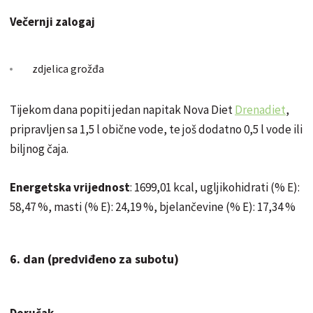
Večernji zalogaj
zdjelica grožđa
Tijekom dana popiti jedan napitak Nova Diet
Drenadiet
,
pripravljen sa 1,5 l obične vode, te još dodatno 0,5 l vode ili
biljnog čaja.
Energetska vrijednost
: 1699,01 kcal, ugljikohidrati (% E):
58,47 %, masti (% E): 24,19 %, bjelančevine (% E): 17,34 %
6. dan (predviđeno za subotu)
Doručak