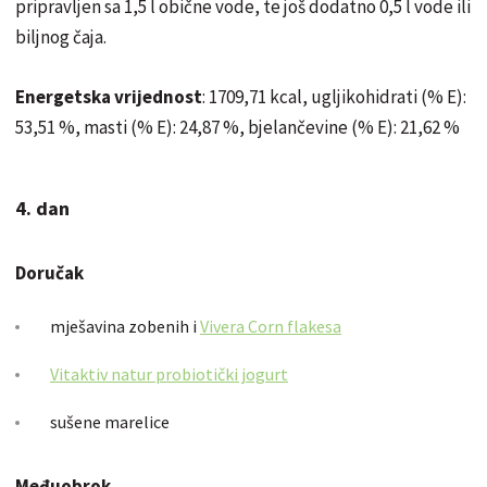
pripravljen sa 1,5 l obične vode, te još dodatno 0,5 l vode ili
biljnog čaja.
Energetska vrijednost
: 1709,71 kcal, ugljikohidrati (% E):
53,51 %, masti (% E): 24,87 %, bjelančevine (% E): 21,62 %
4. dan
Doručak
mješavina zobenih i
Vivera Corn flakesa
Vitaktiv natur probiotički jogurt
sušene marelice
Međuobrok