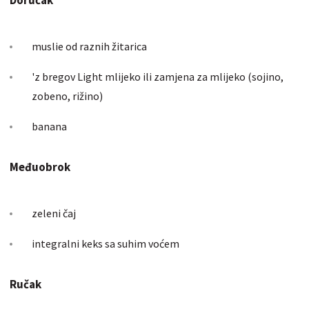
muslie od raznih žitarica
'z bregov Light mlijeko ili zamjena za mlijeko (sojino,
zobeno, rižino)
banana
Međuobrok
zeleni čaj
integralni keks sa suhim voćem
Ručak