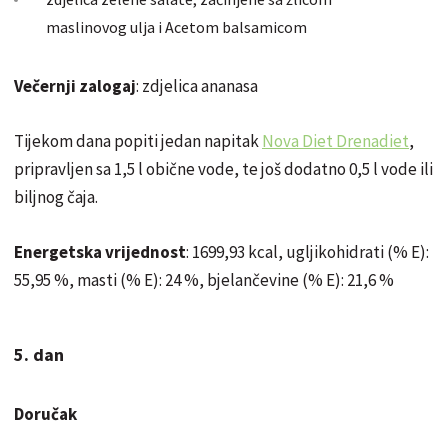
maslinovog ulja i Acetom balsamicom
Večernji zalogaj
: zdjelica ananasa
Tijekom dana popiti jedan napitak
Nova Diet Drenadiet
,
pripravljen sa 1,5 l obične vode, te još dodatno 0,5 l vode ili
biljnog čaja.
Energetska vrijednost
: 1699,93 kcal, ugljikohidrati (% E):
55,95 %, masti (% E): 24 %, bjelančevine (% E): 21,6 %
5. dan
Doručak