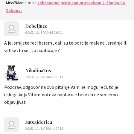
Miss7Mama te sa
zabranama propisanim stavkom 2. članka 94.
Zakona.
Debeljuco
00:02 16. SRPANJ 2011.
A jel smijete reci barem , dali su te porcije malene , srednje ili
velike . Ili se i to naplacuje ?
NikolinaTus
10:15 12. SVIBANJ 2011.
Pozdrav, odgovor na ovo pitanje Vam ne mogu reći, to je
usluga koju Vitaminoteka naplaćuje tako da ne smijemo
objavljivat.
autsajderica
20:52 11. SVIBANJ 2011.