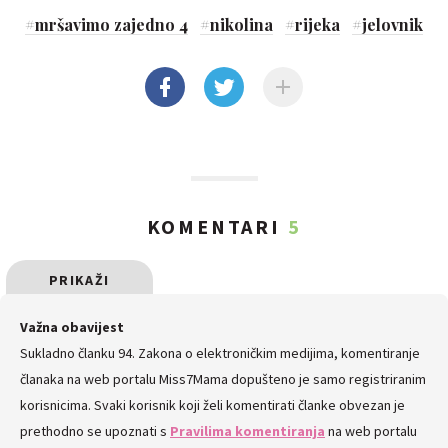
#
mršavimo zajedno 4
#
nikolina
#
rijeka
#
jelovnik
KOMENTARI
5
PRIKAŽI
SVE
Važna obavijest
Sukladno članku 94. Zakona o elektroničkim medijima, komentiranje
KOMENTARE
članaka na web portalu Miss7Mama dopušteno je samo registriranim
korisnicima. Svaki korisnik koji želi komentirati članke obvezan je
prethodno se upoznati s
Pravilima komentiranja
na web portalu