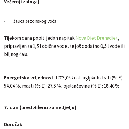
Večernji zalogaj
šalica sezonskog voća
Tijekom dana popiti jedan napitak
Nova Diet Drenadiet
,
pripravljen sa 1,5 l obične vode, te još dodatno 0,5 l vode ili
biljnog čaja.
Energetska vrijednost
: 1703,05 kcal, ugljikohidrati (% E):
54,04 %, masti (% E): 27,5 %, bjelančevine (% E): 18,46 %
7. dan (predviđeno za nedjelju)
Doručak