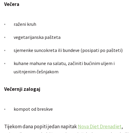
Večera
raženi kruh
vegetarijanska pašteta
sjemenke suncokreta ili bundeve (posipati po pašteti)
kuhane mahune na salatu, začiniti bućinim uljem i
usitnjenim češnjakom
Večernji zalogaj
kompot od breskve
Tijekom dana popiti jedan napitak
Nova Diet Drenadiet
,