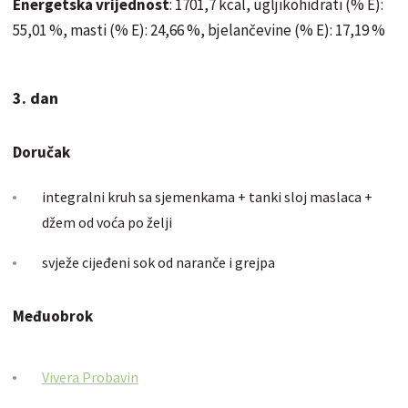
Energetska vrijednost
: 1701,7 kcal, ugljikohidrati (% E):
55,01 %, masti (% E): 24,66 %, bjelančevine (% E): 17,19 %
3. dan
Doručak
integralni kruh sa sjemenkama + tanki sloj maslaca +
džem od voća po želji
svježe cijeđeni sok od naranče i grejpa
Međuobrok
Vivera Probavin