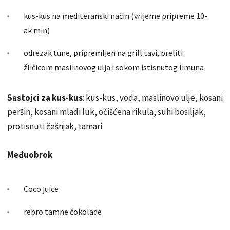
kus-kus na mediteranski način (vrijeme pripreme 10-
ak min)
odrezak tune, pripremljen na grill tavi, preliti
žličicom maslinovog ulja i sokom istisnutog limuna
Sastojci za kus-kus
: kus-kus, voda, maslinovo ulje, kosani
peršin, kosani mladi luk, očišćena rikula, suhi bosiljak,
protisnuti češnjak, tamari
Međuobrok
Coco juice
rebro tamne čokolade