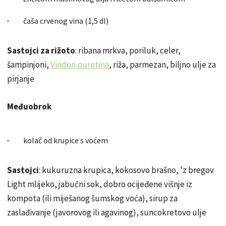
čaša crvenog vina (1,5 dl)
Sastojci za rižoto
: ribana mrkva, poriluk, celer,
šampinjoni,
Vindon puretina
, riža, parmezan, biljno ulje za
pirjanje
Međuobrok
kolač od krupice s voćem
Sastojci
: kukuruzna krupica, kokosovo brašno, 'z bregov
Light mlijeko, jabučni sok, dobro ocijeđene višnje iz
kompota (ili miješanog šumskog voća), sirup za
zaslađivanje (javorovog ili agavinog), suncokretovo ulje