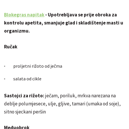
Blokegras napitak
- Upotrebljava se prije obroka za
kontrolu apetita, smanjuje glad i skladištenje masti u
organizmu.
Ručak
proljetni rižoto od ječma
salata od cikle
Sastojci za rižoto:
ječam, poriluk, mrkva narezana na
deblje polumjesece, ulje, gljive, tamari (umaka od soje),
sitno sjeckani peršin
Međuobrok