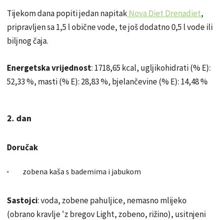
Tijekom dana popiti jedan napitak
Nova Diet Drenadiet
,
pripravljen sa 1,5 l obične vode, te još dodatno 0,5 l vode ili
biljnog čaja.
Energetska vrijednost
: 1718,65 kcal, ugljikohidrati (% E):
52,33 %, masti (% E): 28,83 %, bjelančevine (% E): 14,48 %
2. dan
Doručak
zobena kaša s bademima i jabukom
Sastojci
: voda, zobene pahuljice, nemasno mlijeko
(obrano kravlje 'z bregov Light, zobeno, rižino), usitnjeni