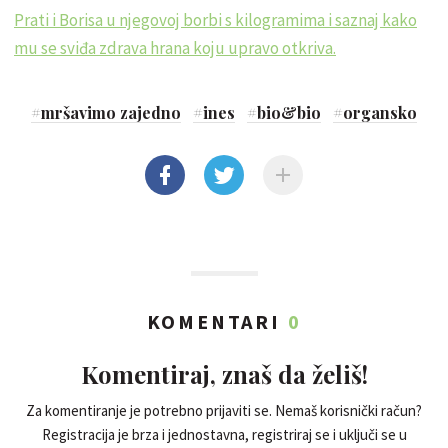
Prati i Borisa u njegovoj borbi s kilogramima i saznaj kako
mu se sviđa zdrava hrana koju upravo otkriva.
#
mršavimo zajedno
#
ines
#
bio&bio
#
organsko
KOMENTARI
0
Komentiraj, znaš da želiš!
Za komentiranje je potrebno prijaviti se. Nemaš korisnički račun?
Registracija je brza i jednostavna, registriraj se i uključi se u