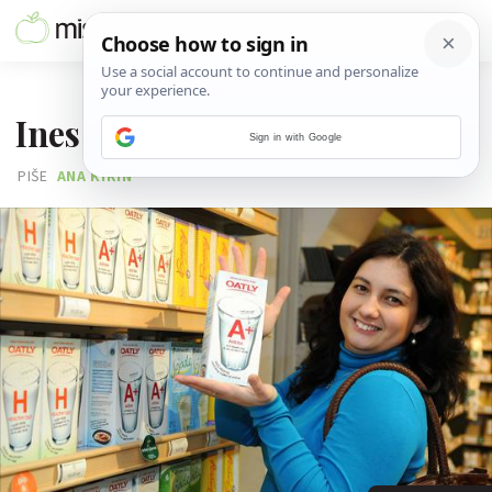
12. VELJAČE 2010.
Ines u zelenom carstvu
Sign in with Google
PIŠE
ANA KIRIN