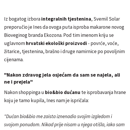
Iz bogatog izbora
integralnih tjestenina
, Svemil Solar
preporučio je Ines da ovoga puta isproba makarone novog
Bioveginog branda Ekozona. Pod tim imenom kriju se
uglavnom
hrvatski ekološki proizvodi
- povrće, voće,
žitarice, tjestenina, brašno i druge namirnice po povoljnim
cijenama.
"Nakon zdravog jela osjećam da sam se najela, ali
ne i prejela"
Nakon shoppinga u
bio&bio dućanu
te isprobavanja hrane
koju je tamo kupila, Ines nam je ispričala:
"Dućan bio&bio me zaista iznenadio svojim izgledom i
svojom ponudom. Nikad prije nisam u njega otišla, iako sam