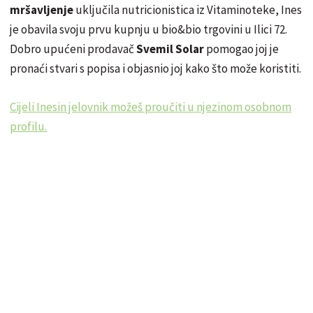
mršavljenje
uključila nutricionistica iz Vitaminoteke, Ines
je obavila svoju prvu kupnju u bio&bio trgovini u Ilici 72.
Dobro upućeni prodavač
Svemil Solar
pomogao joj je
pronaći stvari s popisa i objasnio joj kako što može koristiti.
Cijeli Inesin jelovnik možeš proučiti u njezinom osobnom
profilu.