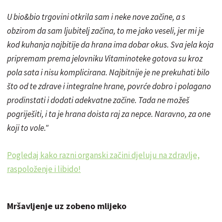
U bio&bio trgovini otkrila sam i neke nove začine, a s
obzirom da sam ljubitelj začina, to me jako veseli, jer mi je
kod kuhanja najbitije da hrana ima dobar okus. Sva jela koja
pripremam prema jelovniku Vitaminoteke gotova su kroz
pola sata i nisu komplicirana. Najbitnije je ne prekuhati bilo
što od te zdrave i integralne hrane, povrće dobro i polagano
prodinstati i dodati adekvatne začine. Tada ne možeš
pogriješiti, i ta je hrana doista raj za nepce. Naravno, za one
koji to vole."
Pogledaj kako razni organski začini djeluju na zdravlje,
raspoloženje i libido!
Mršavljenje uz zobeno mlijeko