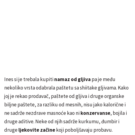
Ines si je trebala kupiti
namaz od gljiva
pa je među
nekoliko vrsta odabrala paštetu sa shiitake gljivama. Kako
joj je rekao prodavač, paštete od gljiva i druge organske
biljne paštete, za razliku od mesnih, nisu jako kalorične i
ne sadrže nezdrave masnoće kao ni
konzervanse
, bojila i
druge aditive. Neke od njih sadrže kurkumu, đumbir i
druge
ljekovite začine
koji poboljšavaju probavu.