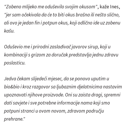
"Zobeno mlijeko me oduševilo svojim okusom"
, kaže Ines,
"jer sam očekivala da će to biti okus brašna ili nešto slično,
ali ovo je jedan fin i potpun okus, koji odlično ide uz zobenu
kašu.
Oduševio me i prirodni zaslađivač javorov sirup, koji u
kombinaciji s grizom za doručak predstavlja jednu zdravu
poslasticu.
Jedva čekam slijedeći mjesec, da se ponovo uputim u
bio&bio i kroz razgovor sa ljubaznim djelatnicima nastavim
upoznavati njihove proizvode. Oni su zaista dragi, spremni
dati savjete i sve potrebne informacije nama koji smo
potpuni stranci u ovom novom, zdravom području
prehrane."