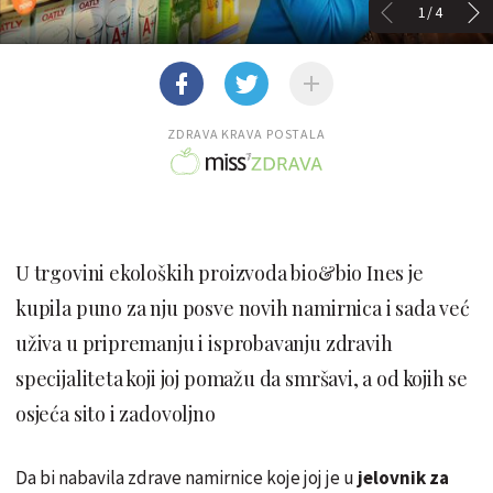
1/4
ZDRAVA KRAVA POSTALA
U trgovini ekoloških proizvoda bio&bio Ines je
kupila puno za nju posve novih namirnica i sada već
uživa u pripremanju i isprobavanju zdravih
specijaliteta koji joj pomažu da smršavi, a od kojih se
osjeća sito i zadovoljno
Da bi nabavila zdrave namirnice koje joj je u
jelovnik za