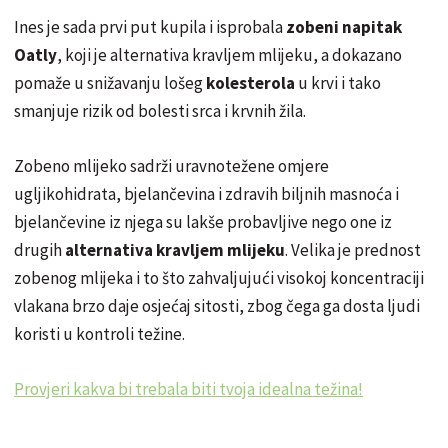
Ines je sada prvi put kupila i isprobala
zobeni napitak
Oatly
, koji je alternativa kravljem mlijeku, a dokazano
pomaže u snižavanju lošeg
kolesterola
u krvi i tako
smanjuje rizik od bolesti srca i krvnih žila.
Zobeno mlijeko sadrži uravnotežene omjere
ugljikohidrata, bjelančevina i zdravih biljnih masnoća i
bjelančevine iz njega su lakše probavljive nego one iz
drugih
alternativa kravljem mlijeku
. Velika je prednost
zobenog mlijeka i to što zahvaljujući visokoj koncentraciji
vlakana brzo daje osjećaj sitosti, zbog čega ga dosta ljudi
koristi u kontroli težine.
Provjeri kakva bi trebala biti tvoja idealna težina!