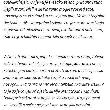
oduvijek htjela. U njemu je sve tako zeleno, prirodno i puno
lijepih stvari. Mislim da bih tamo mogla provesti sate,
upoznajući se sa svime što se u njemu nudi. Volim integralnu
tjesteninu, rižu i integralne krekere, i to je sve što sam ikada
kupovala od takozvanog zdravog asortimana u dućanima,
tako da je u bio&bio za mene bilo pregršt novih stvari.
Većinu tih namirnica, poput sjemenki sezama i lana, zobene
kaše i zobenog mlijeka, javorovog sirupa, kus-kusa i prosa,
koristim prvi puta, i moram priznati da sam oduševljena sa
svime. Interesantno je kako čovjeka veseli otkrivanje
novoga... Sva ta hrana ima jednu temeljnu karakteristiku, a
to je da je čovjek od nje sit, ali nije prenatrpan i napuhan.
Dakle, osjećaš da si se najeo, ali ne i prejeo, što je po meni
velika boljka naše nacije, mi smo se navikli prejedati.