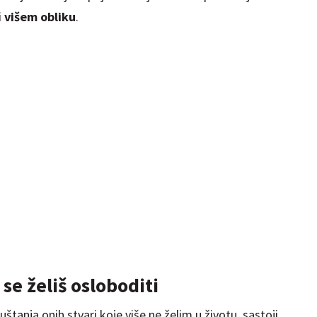
i
višem obliku
.
se želiš osloboditi
uštanja onih stvari koje više ne želim u životu, sastoji