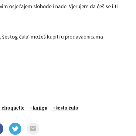
vim osjećajem slobode i nade. Vjerujem da ćeš se i ti
šeg šestog čula' možeš kupiti u prodavaonicama
 choquette
#
knjiga
#
šesto čulo