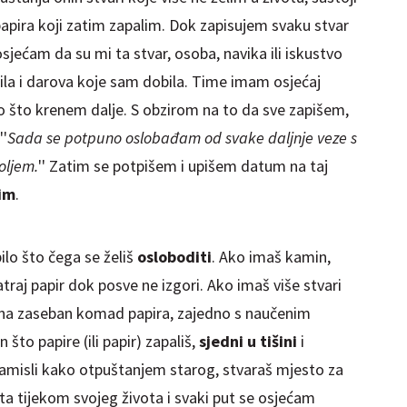
pira koji zatim zapalim.
Dok zapisujem
svaku stvar
osjećam da su mi ta stvar, osoba, navika ili iskustvo
la i darova koje sam dobila. Time imam osjećaj
o što krenem dalje. S obzirom na to da sve zapišem,
''
Sada se potpuno oslobađam od svake daljnje veze s
oljem.
'' Zatim se potpišem i upišem datum na taj
im
.
bilo što čega se želiš
osloboditi
. Ako
imaš kamin
,
traj papir dok posve ne izgori. Ako imaš više stvari
i na zaseban komad papira, zajedno s naučenim
to papire (ili papir) zapališ,
sjedni u
tišini
i
amisli kako
otpuštanjem
starog, stvaraš mjesto za
ta tijekom svojeg života i svaki put se osjećam