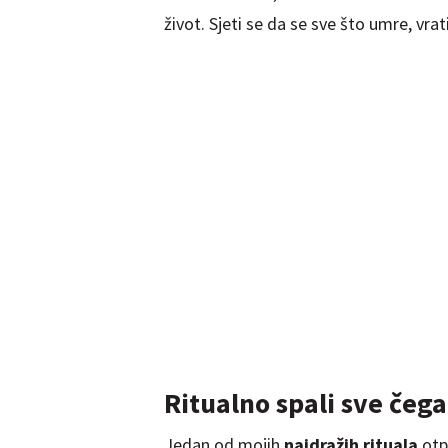
život. Sjeti se da se sve što umre, vrat
Ritualno spali sve čega 
Jedan od mojih
najdražih
rituala
otp