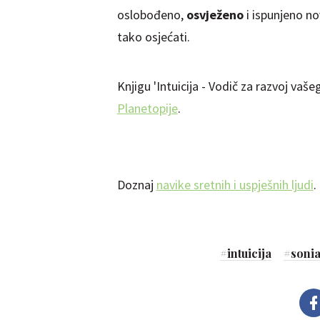
oslobođeno,
osvježeno
i ispunjeno no
tako osjećati.
Knjigu 'Intuicija - Vodič za razvoj va
Planetopije
.
Doznaj
navike sretnih i uspješnih ljudi
.
#
intuicija
#
sonia