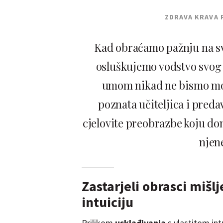
ZDRAVA KRAVA 
Kad obraćamo pažnju na svo
osluškujemo vodstvo svog s
umom nikad ne bismo mogl
poznata učiteljica i preda
cjelovite preobrazbe koju don
njene
Zastarjeli obrasci mišl
intuiciju
Prilikom
usklađivanja
s vlastitom in