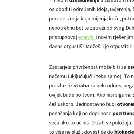
osloboditi
određenih
ideja, uvjerenja,
prirode, zmija koja mijenja kožu, potra
nepotrebnu bol te zatraži od svog Duh
pristupnovoj
energiji
i novim rješenjima
danas otpustiš? Možeš li je otpustiti?
Zastarjela privrženost može biti za
os
nečemu (uključujući i tebe same). To m
proizlazi
iz
straha
za neki odnos, nega
uvijek bude po tvom. Ako nisi sigurna št
ćeš uskoro. Jednostavno budi
otvor
ponašanja
koji ne doprinose
pozitivn
veća ako to učiniš. Držati se položaja, 
to više ne služi, dovest će do
blokad