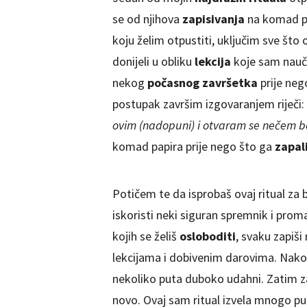
se od njihova
zapisivanja
na komad pa
koju želim otpustiti, uključim sve što 
donijeli u obliku
lekcija
koje sam nauči
nekog
počasnog završetka
prije neg
postupak završim izgovaranjem riječi: 
ovim (nadopuni) i otvaram se nečem b
komad papira prije nego što ga
zapal
Potičem te da
isprobaš
ovaj ritual za 
iskoristi neki siguran
spremnik
i proma
kojih se želiš
osloboditi
, svaku zapiš
lekcijama i dobivenim darovima. Nakon š
nekoliko puta duboko udahni. Zatim z
novo. Ovaj sam ritual izvela mnogo pu