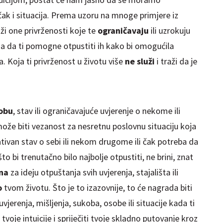
 čak i situacija. Prema uzoru na mnoge primjere iz
ži one privrženosti koje te
ograničavaju
ili uzrokuju
a da ti pomogne otpustiti ih kako bi omogućila
. Koja ti privrženost u životu više
ne služi
i traži da je
obu
, stav ili ograničavajuće uvjerenje o nekome ili
ože biti vezanost za nesretnu poslovnu situaciju koja
tivan stav o sebi ili nekom drugome ili čak potreba da
o bi trenutačno bilo najbolje otpustiti, ne brini, znat
ena
za ideju otpuštanja svih uvjerenja, stajališta ili
o
tvom životu. Što je to izazovnije, to će nagrada biti
uvjerenja, mišljenja, sukoba, osobe ili situacije kada ti
e
tvoje intuicije i spriječiti tvoje skladno putovanje kroz