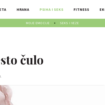
ETA
HRANA
PSIHA I SEKS
FITNESS
EK
MOJE EMOCIJE
SEKS I VEZE
esto čulo
.