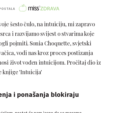
POSTALA
je šesto čulo, na intuiciju, mi zapravo
rca i razvijamo svijest o stvarima koje
i pojmiti. Sonia Choquette, svjetski
vačica, vodi nas kroz proces postizanja
osi život vođen intuicijom. Pročitaj dio iz
 knjige 'Intuicija'
jenja i ponašanja blokiraju
tuicijom, postat će nam jasno da se moramo