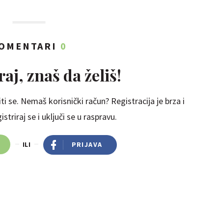
OMENTARI
0
aj, znaš da želiš!
ti se. Nemaš korisnički račun? Registracija je brza i
striraj se i uključi se u raspravu.
ILI
PRIJAVA