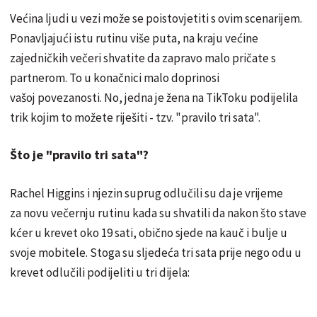
Većina ljudi u vezi može se poistovjetiti s ovim scenarijem.
Ponavljajući istu rutinu više puta, na kraju većine
zajedničkih večeri shvatite da zapravo malo pričate s
partnerom. To u konačnici malo doprinosi
vašoj povezanosti. No, jedna je žena na TikToku podijelila
trik kojim to možete riješiti - tzv. "pravilo tri sata".
Što je "pravilo tri sata"?
Rachel Higgins i njezin suprug odlučili su da je vrijeme
za novu večernju rutinu kada su shvatili da nakon što stave
kćer u krevet oko 19 sati, obično sjede na kauč i bulje u
svoje mobitele. Stoga su sljedeća tri sata prije nego odu u
krevet odlučili podijeliti u tri dijela: