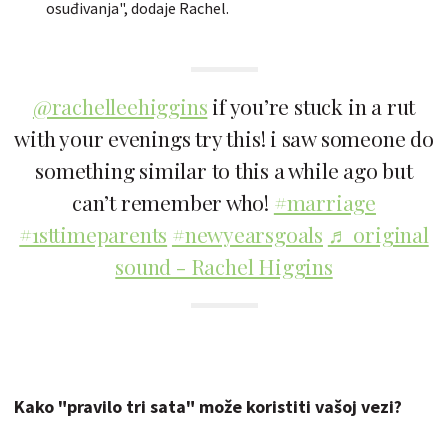
osuđivanja", dodaje Rachel.
@rachelleehiggins
if you’re stuck in a rut
with your evenings try this! i saw someone do
something similar to this a while ago but
can’t remember who!
#marriage
#1sttimeparents
#newyearsgoals
♬ original
sound - Rachel Higgins
Kako "pravilo tri sata" može koristiti vašoj vezi?