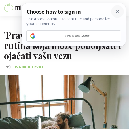
07. LIPNJA 2026.
'Pravilo 3 sata' je jednostavna
Sign in with Google
rutina koja može poboljšati i
ojačati vašu vezu
PIŠE
IVANA HORVAT