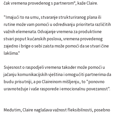
čak vremena provedenog s partnerom“, kaže Claire.
"Imajući to na umu, stvaranje strukturiranog plana ili
rutine može vam pomoći u određivanju prioriteta različitih
važnih elemenata. Odvajanje vremena za produktivne
stvari poput kućanskih poslova, vremena provedenog
zajedno i brige o sebi zaista može pomoći da se stvari čine
lakšima."
Svjesnost o raspodjeli vremena također može pomoći u
jačanju komunikacijskih vještina i omogućiti partnerima da
budu prisutniji, a po Claireinom mišljenju, to "ponovno
uravnotežuje i vaše rasporede i emocionalnu povezanost".
Međutim, Claire naglašava važnost fleksibilnosti, posebno