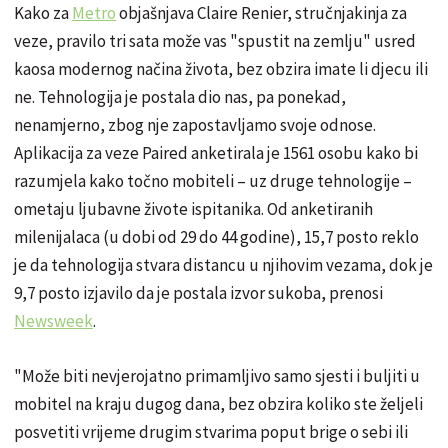
Kako za
Metro
objašnjava Claire Renier, stručnjakinja za
veze, pravilo tri sata može vas "spustit na zemlju" usred
kaosa modernog načina života, bez obzira imate li djecu ili
ne. Tehnologija je postala dio nas, pa ponekad,
nenamjerno, zbog nje zapostavljamo svoje odnose.
Aplikacija za veze Paired anketirala je 1561 osobu kako bi
razumjela kako točno mobiteli – uz druge tehnologije –
ometaju ljubavne živote ispitanika. Od anketiranih
milenijalaca (u dobi od 29 do 44 godine), 15,7 posto reklo
je da tehnologija stvara distancu u njihovim vezama, dok je
9,7 posto izjavilo da je postala izvor sukoba, prenosi
Newsweek
.
"Može biti nevjerojatno primamljivo samo sjesti i buljiti u
mobitel na kraju dugog dana, bez obzira koliko ste željeli
posvetiti vrijeme drugim stvarima poput brige o sebi ili