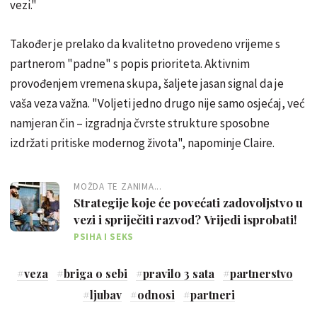
vezi."
Također je prelako da kvalitetno provedeno vrijeme s
partnerom "padne" s popis prioriteta. Aktivnim
provođenjem vremena skupa, šaljete jasan signal da je
vaša veza važna. "Voljeti jedno drugo nije samo osjećaj, već
namjeran čin – izgradnja čvrste strukture sposobne
izdržati pritiske modernog života", napominje Claire.
MOŽDA TE ZANIMA...
Strategije koje će povećati zadovoljstvo u
vezi i spriječiti razvod? Vrijedi isprobati!
PSIHA I SEKS
#
veza
#
briga o sebi
#
pravilo 3 sata
#
partnerstvo
#
ljubav
#
odnosi
#
partneri