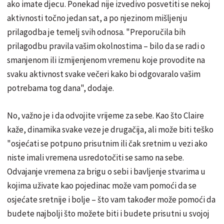
ako imate djecu. Ponekad nije izvedivo posvetiti se nekoj
aktivnosti točno jedan sat, a po njezinom mišljenju
prilagodba je temelj svih odnosa. "Preporučila bih
prilagodbu pravila vašim okolnostima – bilo da se radi o
smanjenom ili izmijenjenom vremenu koje provodite na
svaku aktivnost svake večeri kako bi odgovaralo vašim
potrebama tog dana", dodaje.
No, važno je i da odvojite vrijeme za sebe. Kao što Claire
kaže, dinamika svake veze je drugačija, ali može biti teško
"osjećati se potpuno prisutnim ili čak sretnim u vezi ako
niste imali vremena usredotočiti se samo na sebe.
Odvajanje vremena za brigu o sebi i bavljenje stvarima u
kojima uživate kao pojedinac može vam pomoći da se
osjećate sretnije i bolje – što vam također može pomoći da
budete najbolji što možete biti i budete prisutni u svojoj