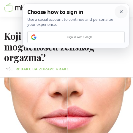
22. OŽUJKA 2017.
Koji oblik usana je povezan s
Sign in with Google
mogućnošću ženskog
orgazma?
PIŠE
REDAKCIJA ZDRAVE KRAVE