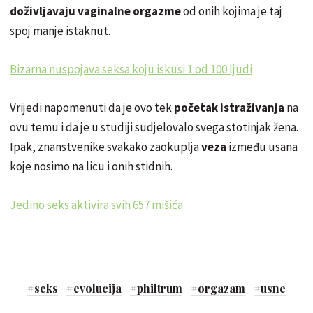
doživljavaju vaginalne orgazme
od onih kojima je taj
spoj manje istaknut.
Bizarna nuspojava seksa koju iskusi 1 od 100 ljudi
Vrijedi napomenuti da je ovo tek
početak istraživanja
na
ovu temu i da je u studiji sudjelovalo svega stotinjak žena.
Ipak, znanstvenike svakako zaokuplja
veza
između usana
koje nosimo na licu i onih stidnih.
Jedino seks aktivira svih 657 mišića
#
seks
#
evolucija
#
philtrum
#
orgazam
#
usne