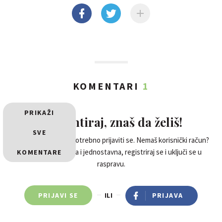
KOMENTARI
1
PRIKAŽI
Komentiraj, znaš da želiš!
SVE
Za komentiranje je potrebno prijaviti se. Nemaš korisnički račun?
Registracija je brza i jednostavna, registriraj se i uključi se u
KOMENTARE
raspravu.
PRIJAVI SE
ILI
PRIJAVA