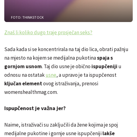
FOTO: THINKSTOCK
Znaš li koliko dugo traje prosječan seks?
Sada kada si se koncentrirala na taj dio lica, obrati pažnju
na mjesto na kojem se medijalna pukotina
spaja s
gornjom usnom
. Taj dio usne je obično
ispupčeniji
u
odnosu na ostatak
usne
, a upravo je ta ispupčenost
ključan element
ovog istraživanja, prenosi
womenshealthmag.com.
Ispupčenost je važna jer?
Naime, istraživači su zaključili da žene kojima je spoj
medijalne pukotine i gornje usne ispupčeniji
lakše