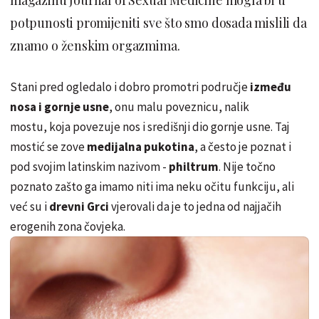
potpunosti promijeniti sve što smo dosada mislili da
znamo o ženskim orgazmima.
Stani pred ogledalo i dobro promotri područje
između
nosa i gornje usne
, onu malu poveznicu, nalik
mostu, koja povezuje nos i središnji dio gornje usne. Taj
mostić se zove
medijalna pukotina
, a često je poznat i
pod svojim latinskim nazivom -
philtrum
. Nije točno
poznato zašto ga imamo niti ima neku očitu funkciju, ali
već su i
drevni Grci
vjerovali da je to jedna od najjačih
erogenih zona čovjeka.