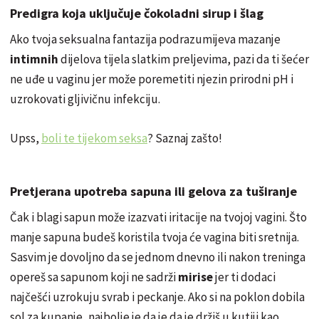
Predigra koja uključuje čokoladni sirup i šlag
Ako tvoja seksualna fantazija podrazumijeva mazanje
intimnih
dijelova tijela slatkim preljevima, pazi da ti šećer
ne uđe u vaginu jer može poremetiti njezin prirodni pH i
uzrokovati gljivičnu infekciju.
Upss,
boli te tijekom seksa
? Saznaj zašto!
Pretjerana upotreba sapuna ili gelova za tuširanje
Čak i blagi sapun može
izazvati
iritacije na tvojoj vagini. Što
manje sapuna budeš koristila tvoja će vagina biti sretnija.
Sasvim
je dovoljno da se jednom dnevno ili nakon treninga
opereš sa sapunom koji ne sadrži
mirise
jer ti dodaci
najčešći uzrokuju svrab i peckanje. Ako si na poklon dobila
sol za kupanje, najbolje je da je da je držiš u kutiji kao