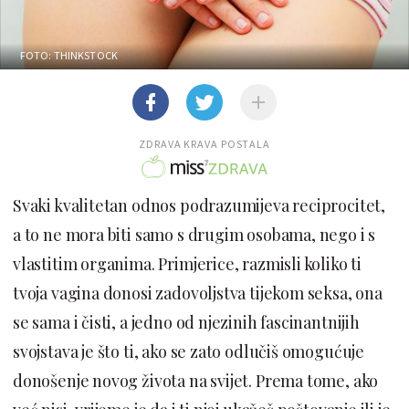
FOTO: THINKSTOCK
ZDRAVA KRAVA POSTALA
Svaki kvalitetan odnos podrazumijeva reciprocitet,
a to ne mora biti samo s drugim osobama, nego i s
vlastitim organima. Primjerice, razmisli koliko ti
tvoja vagina donosi zadovoljstva tijekom seksa, ona
se sama i čisti, a jedno od njezinih fascinantnijih
svojstava je što ti, ako se zato odlučiš omogućuje
donošenje novog života na svijet. Prema tome, ako