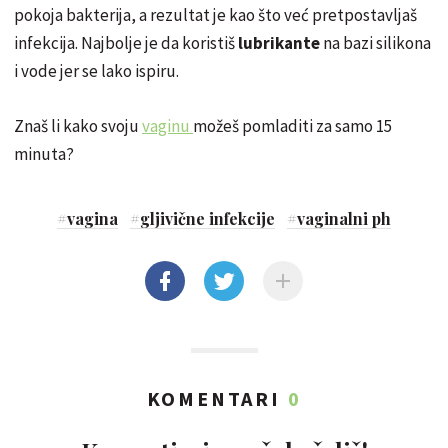
pokoja bakterija, a rezultat je kao što već pretpostavljaš
infekcija. Najbolje je da koristiš
lubrikante
na bazi silikona
i vode jer se lako ispiru.
Znaš li kako svoju
vaginu
možeš pomladiti za samo 15
minuta?
#
vagina
#
gljivične infekcije
#
vaginalni ph
KOMENTARI
0