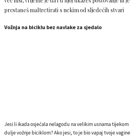
već nisi, vrijeme je da i ti njoj ukažeš poštovanje ili je
prestaneš maltretirati s nekim od sljedećih stvari
Vožnja na biciklu bez navlake za sjedalo
Jesi li ikada osjećala nelagodu na velikim usnama tijekom
dulje vožnje biciklom? Ako jesi, to je bio vapaj tvoje vagine