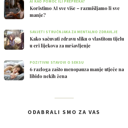
AI KAO POMOĆ ILI PREPREKA?
Koristimo AI sve više – razmišljamo li sve
manje?
SAVJETI STRUČNJAKA ZA MENTALNO ZDRAVLJE
Kako sačuvati zdravu sliku o vlastitom tijelu
u eri lijekova za mršavljenje
POZITIVNI STAVOVI O SEKSU
6 razloga zašto menopauza manje utječe na
libido nekih žena