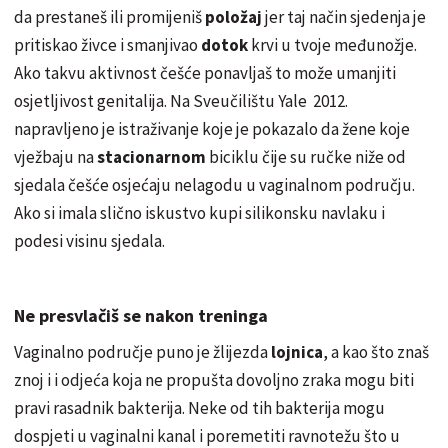
da prestaneš ili promijeniš
položaj
jer taj način sjedenja je
pritiskao živce i smanjivao
dotok
krvi u tvoje međunožje.
Ako takvu aktivnost češće ponavljaš to može umanjiti
osjetljivost genitalija. Na Sveučilištu Yale 2012.
napravljeno je istraživanje koje je pokazalo da žene koje
vježbaju na
stacionarnom
biciklu čije su ručke niže od
sjedala
češće
osjećaju nelagodu u vaginalnom području.
Ako si imala slično iskustvo kupi silikonsku navlaku i
podesi visinu sjedala.
Ne presvlačiš se nakon treninga
Vaginalno područje puno je žlijezda
lojnica
, a kao što znaš
znoj i i odjeća koja ne propušta dovoljno zraka mogu biti
pravi rasadnik bakterija. Neke od tih bakterija mogu
dospjeti
u vaginalni kanal i poremetiti ravnotežu što u