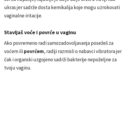
ukras jer sadrže dosta kemikalija koje mogu uzrokovati
vaginalne iritacije.
Stavljaš voće i povrće u vaginu
Ako povremeno radi samozadovoljavanja posežeš za
voćem ili
povrćem
, radiji razmisli o nabavci vibratora jer
čak i organski uzgojeno sadrži bakterije nepoželjne za
tvoju vaginu.