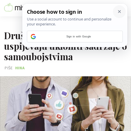
20. KOLOVOZA 2024.
Društvene mreže ne
Sign in with Google
uspijevaju ukloniti sadržaje o
samoubojstvima
PIŠE
HINA