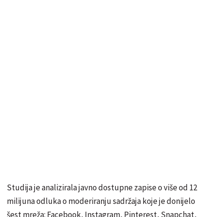
Studija je analizirala javno dostupne zapise o više od 12
milijuna odluka o moderiranju sadržaja koje je donijelo
šest mreža: Facebook, Instagram, Pinterest, Snapchat,