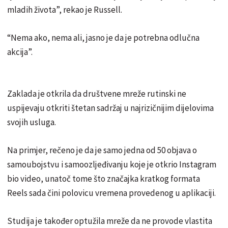
mladih života”, rekao je Russell.
“Nema ako, nema ali, jasno je da je potrebna odlučna
akcija”.
Zaklada je otkrila da društvene mreže rutinski ne
uspijevaju otkriti štetan sadržaj u najrizičnijim dijelovima
svojih usluga.
Na primjer, rečeno je da je samo jedna od 50 objava o
samoubojstvu i samoozljeđivanju koje je otkrio Instagram
bio video, unatoč tome što značajka kratkog formata
Reels sada čini polovicu vremena provedenog u aplikaciji.
Studija je također optužila mreže da ne provode vlastita