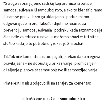
“Strogo zabranjujemo sadržaj koji promiče ili potiče
samoozljeđivanje ili samoubojstvo, a ako to identificiramo
ili nam se prijavi, brzo ga uklanjamo i poduzimamo
odgovarajuće mjere. Također dijelimo resurse za
prevenciju samoozljeđivanja i podršku kada saznamo da je
član naše zajednice u nevolji i možemo obavijestiti hitne
službe kada je to potrebno”, rekao je Snapchat.
TikTok nije komentirao studiju, ali je rekao da su njegova
pravila jasna – ne dopuštaju prikazivanje, promicanje ili
dijeljenje planova za samoubojstvo ili samoozljeđivanje.
Pinterest i X nisu odgovorili na zahtjev za komentar.
#
društvene mreže
#
samoubojstvo