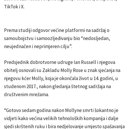
TikTok i X.
Prema studiji odgovor većine platformi na sadržaj o
samoubojstvu i samoozljeđivanju bio “nedosljedan,
neujednačen i neprimjeren cilju”.
Predsjednik dobrotvorne udruge Ian Russell i njegova
obitelj osnovali su Zakladu Molly Rose u znak sjećanja na
njegovu kćer Molly, koja je okončala život u 14. godini, u
studenom 2017., nakon gledanja štetnog sadržaja na
društvenim mrežama.
“Gotovo sedam godina nakon Mollyne smrti šokantno je
vidjeti kako većina velikih tehnoloških kompanija i dalje
sjedi skrštenih ruku i bira nedjelovanje umjesto spašavanja