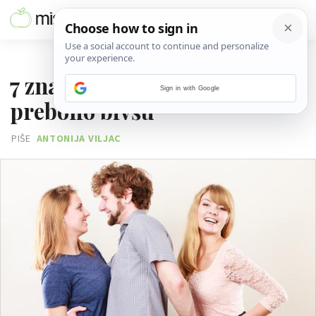
13. OŽUJKA 2017.
7 znakova da tvoj partner nije
Sign in with Google
prebolio bivšu
PIŠE
ANTONIJA VILJAC