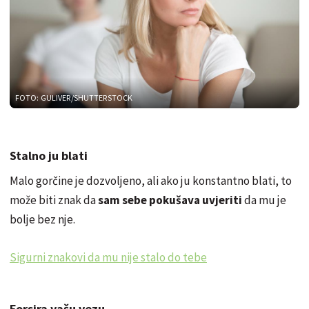
FOTO: GULIVER/SHUTTERSTOCK
Stalno ju blati
Malo gorčine je dozvoljeno, ali ako ju konstantno blati, to
može biti znak da
sam sebe pokušava uvjeriti
da mu je
bolje bez nje.
Sigurni znakovi da mu nije stalo do tebe
Forsira vašu vezu