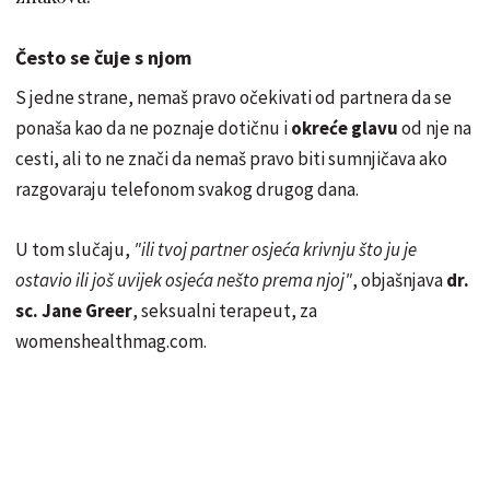
Često se čuje s njom
S jedne strane, nemaš pravo očekivati od partnera da se
ponaša kao da ne poznaje dotičnu i
okreće glavu
od nje na
cesti, ali to ne znači da nemaš pravo biti sumnjičava ako
razgovaraju telefonom svakog drugog dana.
U tom slučaju,
"ili tvoj partner osjeća krivnju što ju je
ostavio ili još uvijek osjeća nešto prema njoj"
, objašnjava
dr.
sc. Jane Greer
, seksualni terapeut, za
womenshealthmag.com.