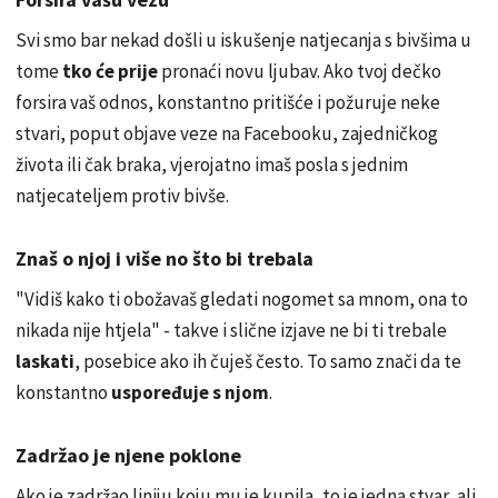
Svi smo bar nekad došli u iskušenje natjecanja s bivšima u
tome
tko će prije
pronaći novu ljubav. Ako tvoj dečko
forsira vaš odnos, konstantno pritišće i požuruje neke
stvari, poput objave veze na Facebooku, zajedničkog
života ili čak braka, vjerojatno imaš posla s jednim
natjecateljem protiv bivše.
Znaš o njoj i više no što bi trebala
"Vidiš kako ti obožavaš gledati nogomet sa mnom, ona to
nikada nije htjela" - takve i slične izjave ne bi ti trebale
laskati
, posebice ako ih čuješ često. To samo znači da te
konstantno
uspoređuje s njom
.
Zadržao je njene poklone
Ako je zadržao liniju koju mu je kupila, to je jedna stvar, ali