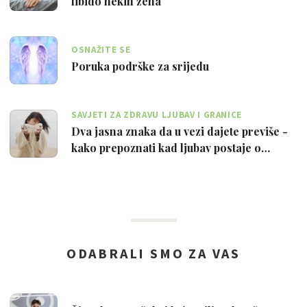
libido nekih žena
OSNAŽITE SE
Poruka podrške za srijedu
SAVJETI ZA ZDRAVU LJUBAV I GRANICE
Dva jasna znaka da u vezi dajete previše -
kako prepoznati kad ljubav postaje o…