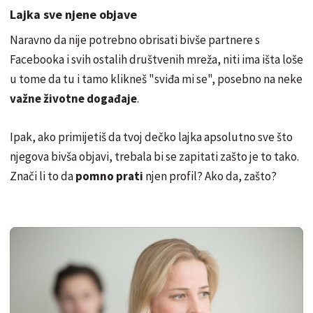
Lajka sve njene objave
Naravno da nije potrebno obrisati bivše partnere s
Facebooka i svih ostalih društvenih mreža, niti ima išta loše
u tome da tu i tamo klikneš "sviđa mi se", posebno na neke
važne životne događaje
.
Ipak, ako primijetiš da tvoj dečko lajka apsolutno sve što
njegova bivša objavi, trebala bi se zapitati zašto je to tako.
Znači li to da
pomno prati
njen profil? Ako da, zašto?