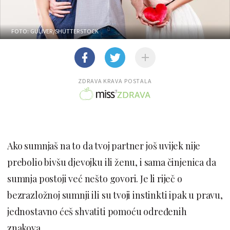
FOTO: GULIVER/SHUTTERSTOCK
ZDRAVA KRAVA POSTALA
Ako sumnjaš na to da tvoj partner još uvijek nije
prebolio bivšu djevojku ili ženu, i sama činjenica da
sumnja postoji već nešto govori. Je li riječ o
bezrazložnoj sumnji ili su tvoji instinkti ipak u pravu,
jednostavno ćeš shvatiti pomoću određenih
znakova.