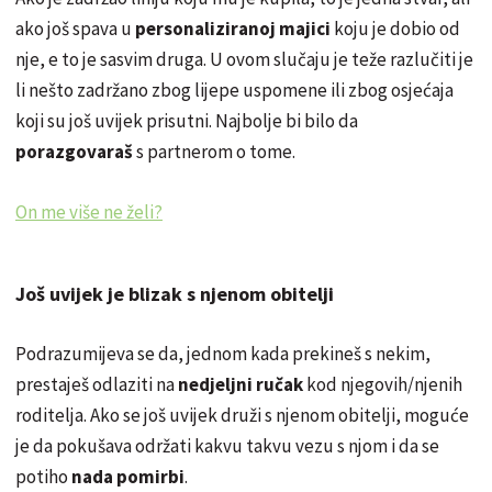
ako još spava u
personaliziranoj majici
koju je dobio od
nje, e to je sasvim druga. U ovom slučaju je teže razlučiti je
li nešto zadržano zbog lijepe uspomene ili zbog osjećaja
koji su još uvijek prisutni. Najbolje bi bilo da
porazgovaraš
s partnerom o tome.
On me više ne želi?
Još uvijek je blizak s njenom obitelji
Podrazumijeva se da, jednom kada prekineš s nekim,
prestaješ odlaziti na
nedjeljni ručak
kod njegovih/njenih
roditelja. Ako se još uvijek druži s njenom obitelji, moguće
je da pokušava održati kakvu takvu vezu s njom i da se
potiho
nada pomirbi
.