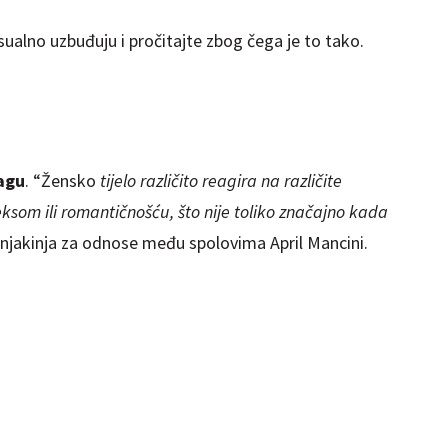
sualno uzbuđuju i pročitajte zbog čega je to tako.
agu
. “Žensko
tijelo različito reagira na različite
ksom ili romantičnošću, što nije toliko značajno kada
čnjakinja za odnose među spolovima April Mancini.