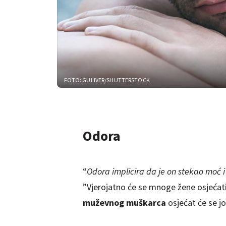
FOTO: GULIVER/SHUTTERSTOCK
Odora
“
Odora implicira da je on stekao moć 
”Vjerojatno će se mnoge žene osjećati 
muževnog muškarca
osjećat će se jo