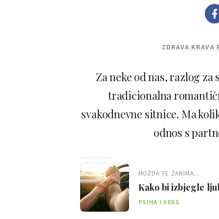
ZDRAVA KRAVA 
Za neke od nas, razlog za
tradicionalna romantičn
svakodnevne sitnice. Ma kolik
odnos s partn
MOŽDA TE ZANIMA...
Kako bi izbjegle lju
muškarcima
PSIHA I SEKS