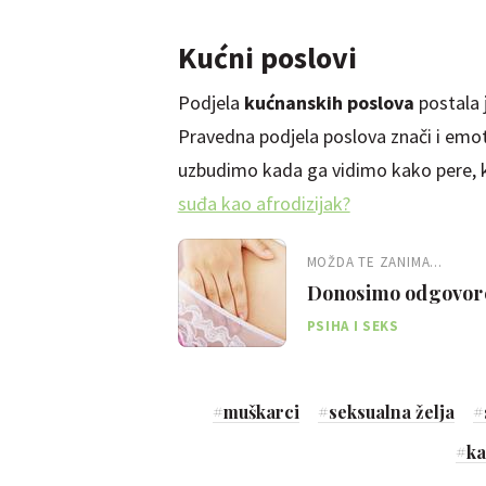
Kućni poslovi
Podjela
kućnanskih poslova
postala 
Pravedna podjela poslova znači i emot
uzbudimo kada ga vidimo kako pere, ku
suđa kao afrodizijak?
MOŽDA TE ZANIMA...
Donosimo odgovore
PSIHA I SEKS
#
muškarci
#
seksualna želja
#
#
ka