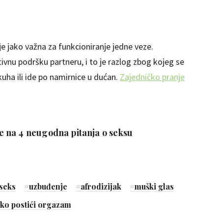
je jako važna za funkcioniranje jedne veze.
ivnu podršku partneru, i to je razlog zbog kojeg se
ha ili ide po namirnice u dućan.
Zajedničko pranje
 na 4 neugodna pitanja o seksu
seks
#
uzbuđenje
#
afrodizijak
#
muški glas
ko postići orgazam