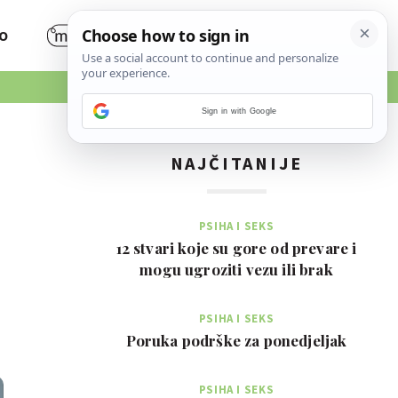
O
Sign in with Google
NAJČITANIJE
PSIHA I SEKS
12 stvari koje su gore od prevare i
mogu ugroziti vezu ili brak
PSIHA I SEKS
Poruka podrške za ponedjeljak
PSIHA I SEKS