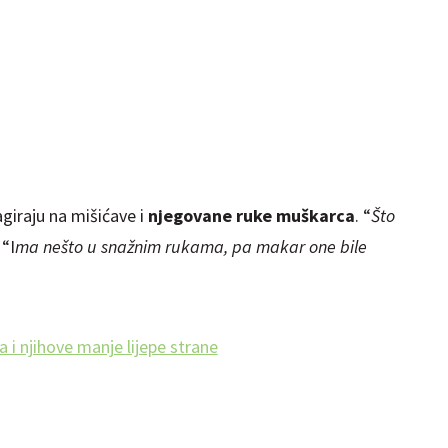
iraju na mišićave i
njegovane ruke muškarca
. “
Što
 “I
ma nešto u snažnim rukama, pa makar one bile
 i njihove manje lijepe strane