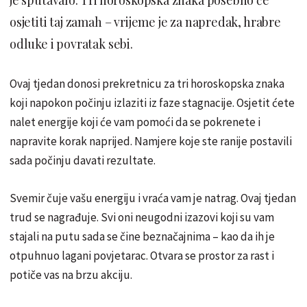
osjetiti taj zamah – vrijeme je za napredak, hrabre
odluke i povratak sebi.
Ovaj tjedan donosi prekretnicu za tri horoskopska znaka
koji napokon počinju izlaziti iz faze stagnacije. Osjetit ćete
nalet energije koji će vam pomoći da se pokrenete i
napravite korak naprijed. Namjere koje ste ranije postavili
sada počinju davati rezultate.
Svemir čuje vašu energiju i vraća vam je natrag. Ovaj tjedan
trud se nagrađuje. Svi oni neugodni izazovi koji su vam
stajali na putu sada se čine beznačajnima – kao da ih je
otpuhnuo lagani povjetarac. Otvara se prostor za rast i
potiče vas na brzu akciju.