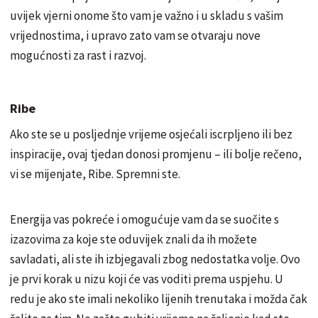
uvijek vjerni onome što vam je važno i u skladu s vašim
vrijednostima, i upravo zato vam se otvaraju nove
mogućnosti za rast i razvoj.
Ribe
Ako ste se u posljednje vrijeme osjećali iscrpljeno ili bez
inspiracije, ovaj tjedan donosi promjenu – ili bolje rečeno,
vi se mijenjate, Ribe. Spremni ste.
Energija vas pokreće i omogućuje vam da se suočite s
izazovima za koje ste oduvijek znali da ih možete
savladati, ali ste ih izbjegavali zbog nedostatka volje. Ovo
je prvi korak u nizu koji će vas voditi prema uspjehu. U
redu je ako ste imali nekoliko lijenih trenutaka i možda čak