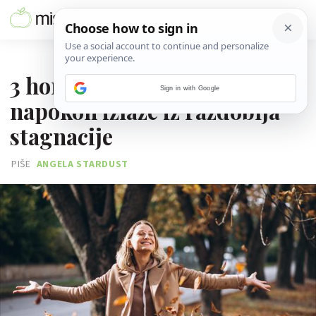
06. LISTOPADA 2025.
3 horoskopska znaka
Sign in with Google
napokon izlaze iz razdoblja
stagnacije
PIŠE
ANGELA STARDUST