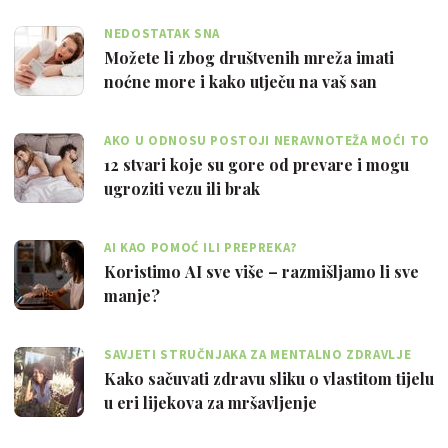
NEDOSTATAK SNA
Možete li zbog društvenih mreža imati
noćne more i kako utječu na vaš san
AKO U ODNOSU POSTOJI NERAVNOTEŽA MOĆI TO
JE VELIKI PROBLEM
12 stvari koje su gore od prevare i mogu
ugroziti vezu ili brak
AI KAO POMOĆ ILI PREPREKA?
Koristimo AI sve više – razmišljamo li sve
manje?
SAVJETI STRUČNJAKA ZA MENTALNO ZDRAVLJE
Kako sačuvati zdravu sliku o vlastitom tijelu
u eri lijekova za mršavljenje