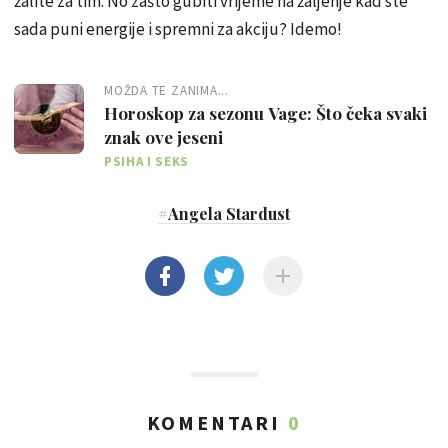
žalite za tim. No zašto gubiti vrijeme na žaljenje kad ste
sada puni energije i spremni za akciju? Idemo!
MOŽDA TE ZANIMA...
Horoskop za sezonu Vage: Što čeka svaki
znak ove jeseni
PSIHA I SEKS
#
Angela Stardust
KOMENTARI
0