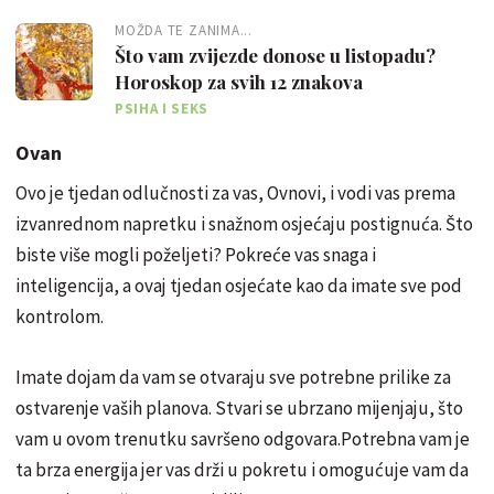
MOŽDA TE ZANIMA...
Što vam zvijezde donose u listopadu?
Horoskop za svih 12 znakova
PSIHA I SEKS
Ovan
Ovo je tjedan odlučnosti za vas, Ovnovi, i vodi vas prema
izvanrednom napretku i snažnom osjećaju postignuća. Što
biste više mogli poželjeti? Pokreće vas snaga i
inteligencija, a ovaj tjedan osjećate kao da imate sve pod
kontrolom.
Imate dojam da vam se otvaraju sve potrebne prilike za
ostvarenje vaših planova. Stvari se ubrzano mijenjaju, što
vam u ovom trenutku savršeno odgovara.Potrebna vam je
ta brza energija jer vas drži u pokretu i omogućuje vam da