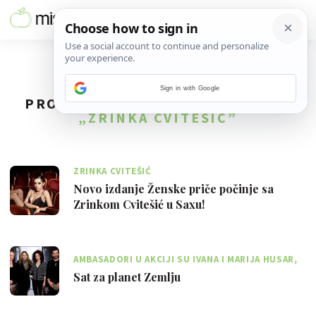
Sign in with Google
PRONAĐENO
2
REZULTATA ZA TAG
„ZRINKA CVITEŠIĆ”
ZRINKA CVITEŠIĆ
Novo izdanje Ženske priče počinje sa
Zrinkom Cvitešić u Saxu!
AMBASADORI U AKCIJI SU IVANA I MARIJA HUSAR,
ZRINKA CVITEŠIĆ I HRVOJE RUPČIĆ
Sat za planet Zemlju