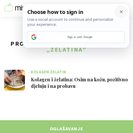
Sign in with Google
PRONAĐENO
1
REZULTATA ZA TAG
„ŽELATINA”
KOLAGEN ŽELATIN
Kolagen i želatina: Osim na kožu, pozitivno
djeluju i na probavu
OGLAŠAVANJE