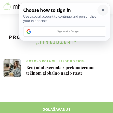
Sign in with Google
PRONAĐENO
1
REZULTATA ZA TAG
„TINEJDŽERI”
GOTOVO POLA MILIJARDE DO 2030.
Broj adolescenata s prekomjernom
težinom globalno naglo raste
OGLAŠAVANJE