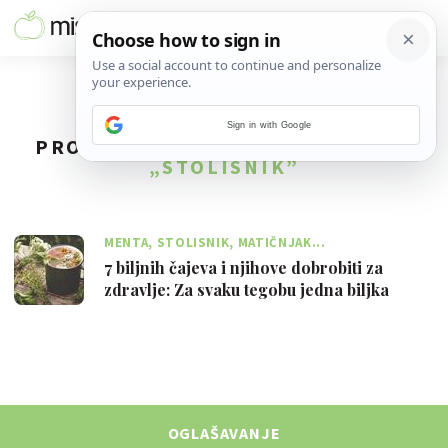
Sign in with Google
PRONAĐENO
1
REZULTATA ZA TAG
„STOLISNIK”
MENTA, STOLISNIK, MATIČNJAK...
7 biljnih čajeva i njihove dobrobiti za
zdravlje: Za svaku tegobu jedna biljka
OGLAŠAVANJE