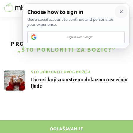
Sign in with Google
PRONAĐENO
1
REZULTATA ZA TAG
„ŠTO POKLONITI ZA BOŽIĆ?”
ŠTO POKLONITI OVOG BOŽIĆA
Darovi koji znanstveno dokazano usrećuju
ljude
OGLAŠAVANJE