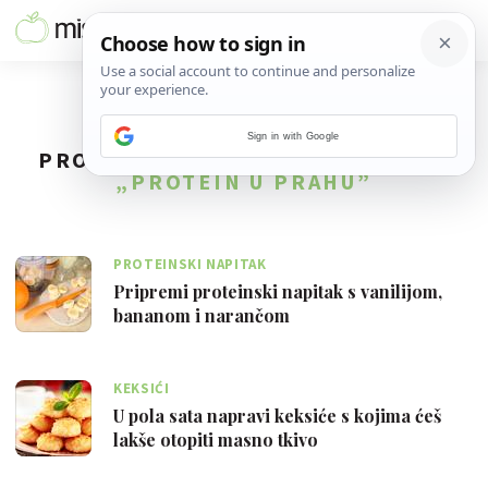
Sign in with Google
PRONAĐENO
2
REZULTATA ZA TAG
„PROTEIN U PRAHU”
PROTEINSKI NAPITAK
Pripremi proteinski napitak s vanilijom,
bananom i narančom
KEKSIĆI
U pola sata napravi keksiće s kojima ćeš
lakše otopiti masno tkivo